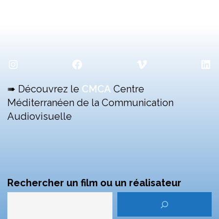
Instagram
Facebook
Vimeo
Lin
➠ Découvrez le
CMCA
Centre
Méditerranéen de la Communication
Audiovisuelle
Rechercher un film ou un réalisateur