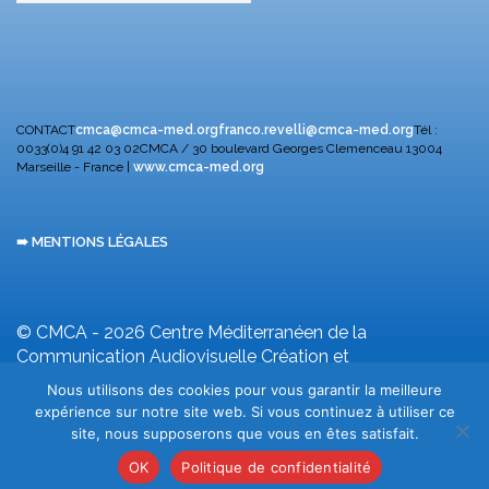
CONTACT
cmca@cmca-med.org
franco.revelli@cmca-med.org
Tél :
0033(0)4 91 42 03 02
CMCA / 30 boulevard Georges Clemenceau
13004
Marseille - France |
www.cmca-med.org
➠ MENTIONS LÉGALES
© CMCA - 2026
Centre Méditerranéen de la
Communication Audiovisuelle
Création et
développement F. Revelli
Nous utilisons des cookies pour vous garantir la meilleure
expérience sur notre site web. Si vous continuez à utiliser ce
site, nous supposerons que vous en êtes satisfait.
OK
Politique de confidentialité