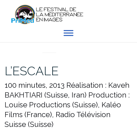
Aller
au
contenu
EN DIRECT DU PRIMED
L’ESCALE
100 minutes, 2013
Réalisation : Kaveh
BAKHTIARI (Suisse, Iran)
Production :
Louise Productions (Suisse), Kaléo
Films (France), Radio Télévision
Suisse (Suisse)