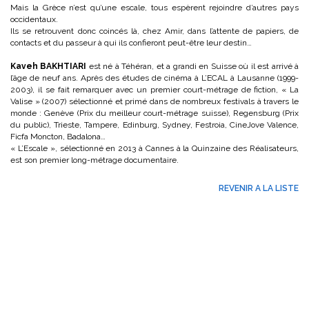
Mais la Grèce n’est qu’une escale, tous espèrent rejoindre d’autres pays
occidentaux.
Ils se retrouvent donc coincés là, chez Amir, dans l’attente de papiers, de
contacts et du passeur à qui ils confieront peut-être leur destin…
Kaveh BAKHTIARI
est né à Téhéran, et a grandi en Suisse où il est arrivé à
l’âge de neuf ans. Après des études de cinéma à L’ECAL à Lausanne (1999-
2003), il se fait remarquer avec un premier court-métrage de fiction, « La
Valise » (2007) sélectionné et primé dans de nombreux festivals à travers le
monde : Genève (Prix du meilleur court-métrage suisse), Regensburg (Prix
du public), Trieste, Tampere, Edinburg, Sydney, Festroia, CineJove Valence,
Ficfa Moncton, Badalona…
« L’Escale », sélectionné en 2013 à Cannes à la Quinzaine des Réalisateurs,
est son premier long-métrage documentaire.
REVENIR A LA LISTE