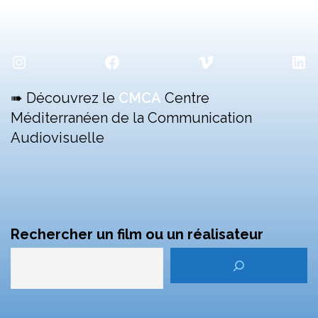
Instagram
Facebook
Vimeo
Lin
➠ Découvrez le
CMCA
Centre
Méditerranéen de la Communication
Audiovisuelle
Rechercher un film ou un réalisateur