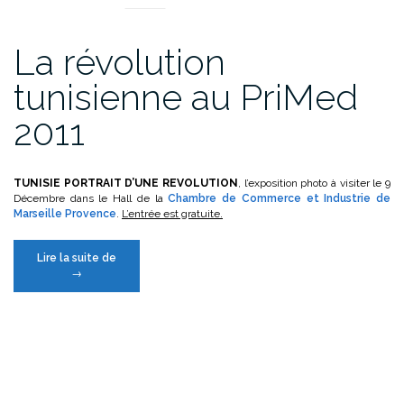
de
la
20ème
La révolution
édition
du
tunisienne au PriMed
PriMed »
2011
TUNISIE PORTRAIT D’UNE REVOLUTION
, l’exposition photo à visiter le 9
Décembre dans le Hall de la
Chambre de Commerce et Industrie de
Marseille Provence
.
L’entrée est gratuite.
« La
Lire la suite de
révolution
→
tunisienne
au
PriMed
2011 »