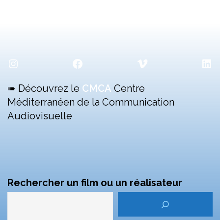
Instagram
Facebook
Vimeo
Lin
➠ Découvrez le
CMCA
Centre
Méditerranéen de la Communication
Audiovisuelle
Rechercher un film ou un réalisateur