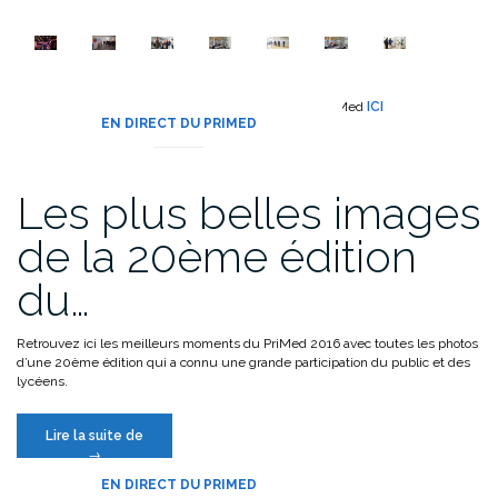
Voir les galeries photos des anciennes éditions du PriMed
ICI
EN DIRECT DU PRIMED
Les plus belles images
de la 20ème édition
du…
Retrouvez ici les meilleurs moments du PriMed 2016 avec toutes les photos
d’une 20ème édition qui a connu une grande participation du public et des
lycéens.
« Les
Lire la suite de
plus
→
belles
EN DIRECT DU PRIMED
images