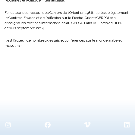
Modernes et Politique internationale.
Fondateur et directeur des Cahiers de l’Orient en 1986, il préside également
le Centre d’Études et de Réflexion sur le Proche-Orient (CERPO) et a
enseigné les relations internationales au CELSA-Paris IV. Il préside l’ILERI
depuis septembre 2014.
Il est l’auteur de nombreux essais et conférences sur le monde arabe et
musulman.
Instagram
Facebook
Vimeo
Lin