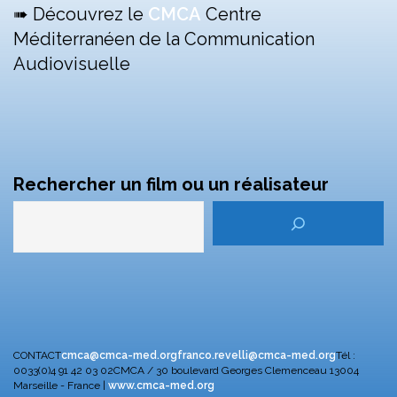
➠ Découvrez le
CMCA
Centre
Méditerranéen de la Communication
Audiovisuelle
Rechercher un film ou un réalisateur
CONTACT
cmca@cmca-med.org
franco.revelli@cmca-med.org
Tél :
0033(0)4 91 42 03 02
CMCA / 30 boulevard Georges Clemenceau
13004
Marseille - France |
www.cmca-med.org