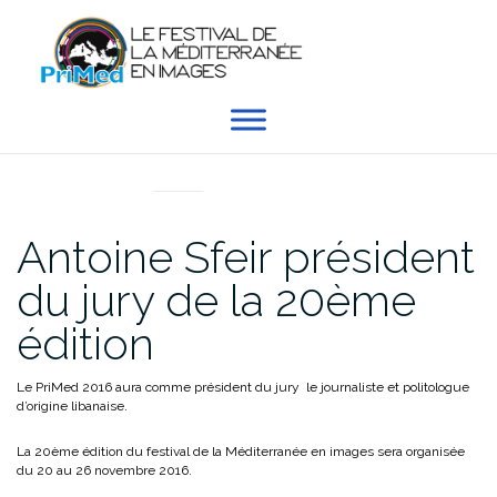
Aller
au
contenu
EN DIRECT DU PRIMED
Antoine Sfeir président
du jury de la 20ème
édition
Le PriMed 2016 aura comme président du jury le journaliste et politologue
d’origine libanaise.
La 20ème édition du festival de la Méditerranée en images sera organisée
du 20 au 26 novembre 2016.