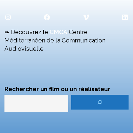
Instagram
Facebook
Vimeo
Lin
➠ Découvrez le
CMCA
Centre
Méditerranéen de la Communication
Audiovisuelle
Rechercher un film ou un réalisateur