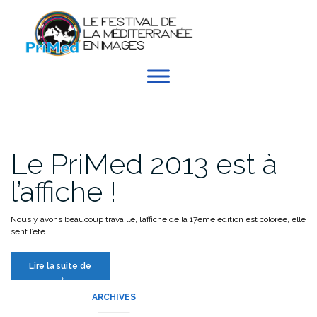
Aller
au
contenu
EN DIRECT DU PRIMED
Le PriMed 2013 est à
l’affiche !
Nous y avons beaucoup travaillé, l’affiche de la 17ème édition est colorée, elle
sent l’été….
« Le
Lire la suite de
PriMed
→
2013
ARCHIVES
est
à