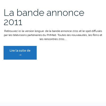
l’affiche
! »
La bande annonce
2011
Retrouvez ici la version longue de la bande annonce 2011 et le spot diffusés
par les télévisions partenaires du PriMed. Toutes les nouveautés, les films et
les rencontres 2011….
« La
Lire la suite de
bande
→
annonce
2011 »