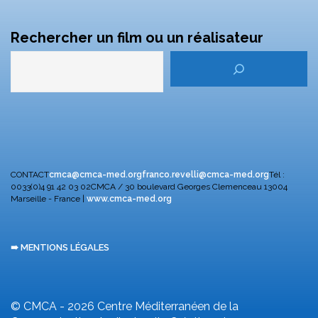
Rechercher un film ou un réalisateur
CONTACT
cmca@cmca-med.org
franco.revelli@cmca-med.org
Tél :
0033(0)4 91 42 03 02
CMCA / 30 boulevard Georges Clemenceau
13004
Marseille - France |
www.cmca-med.org
➠ MENTIONS LÉGALES
© CMCA - 2026
Centre Méditerranéen de la