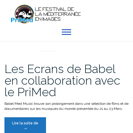
Aller
au
contenu
ARCHIVES
Les Ecrans de Babel
en collaboration avec
le PriMed
Babel Med Music trouve son prolongement dans une sélection de films et de
documentaires sur les musiques du monde présentée du 21 au 23 Mars.
« Les
Lire la suite de
Ecrans
→