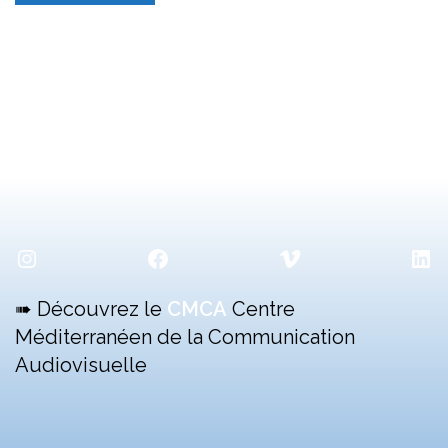
de
Babel
en
collaboration
avec
le
PriMed »
Instagram
Facebook
Vimeo
Lin
➠ Découvrez le
CMCA
Centre
Méditerranéen de la Communication
Audiovisuelle