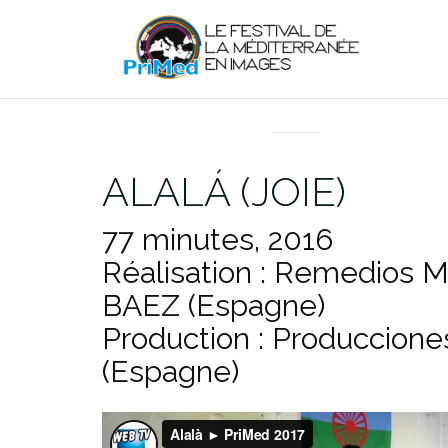
Aller
au
contenu
EN DIRECT DU PRIMED
ALALÁ (JOIE)
77 minutes, 2016
Réalisation : Remedios
BAEZ (Espagne)
Production : Produccione
(Espagne)