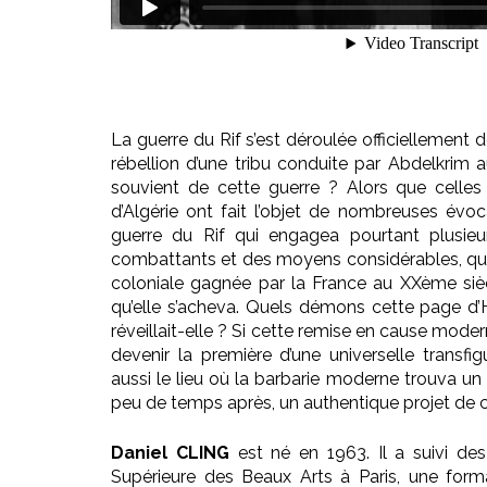
La guerre du Rif s’est déroulée officiellement
rébellion d’une tribu conduite par Abdelkrim 
souvient de cette guerre ? Alors que celles
d’Algérie ont fait l’objet de nombreuses évoca
guerre du Rif qui engagea pourtant plusieur
combattants et des moyens considérables, qui 
coloniale gagnée par la France au XXème sièc
qu’elle s’acheva. Quels démons cette page d’Hi
réveillait-elle ? Si cette remise en cause moder
devenir la première d’une universelle transfig
aussi le lieu où la barbarie moderne trouva un v
peu de temps après, un authentique projet de civ
Daniel CLING
est né en 1963. Il a suivi des
Supérieure des Beaux Arts à Paris, une form