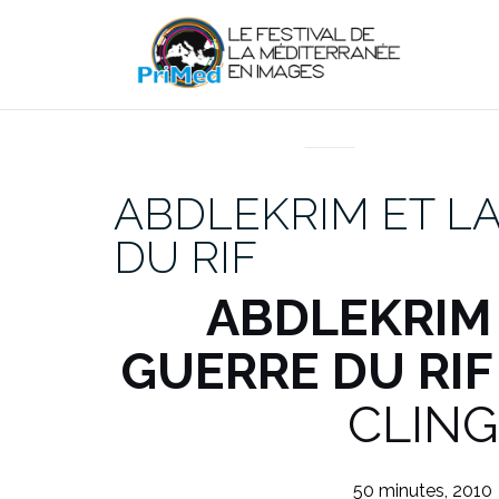
Aller
au
contenu
EN DIRECT DU PRIMED
ABDLEKRIM ET L
DU RIF
ABDLEKRIM 
GUERRE DU RIF
CLING
50 minutes, 2010