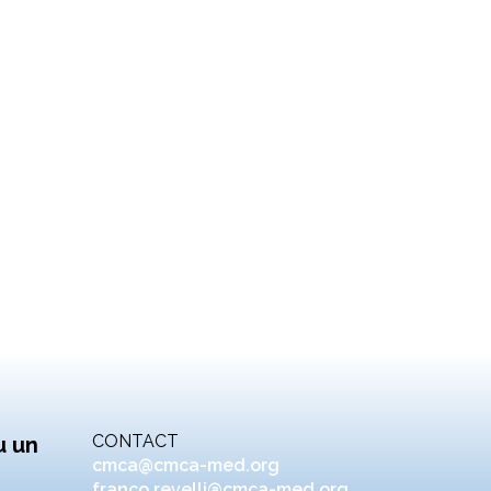
CONTACT
u un
cmca@cmca-med.org
franco.revelli@cmca-med.org