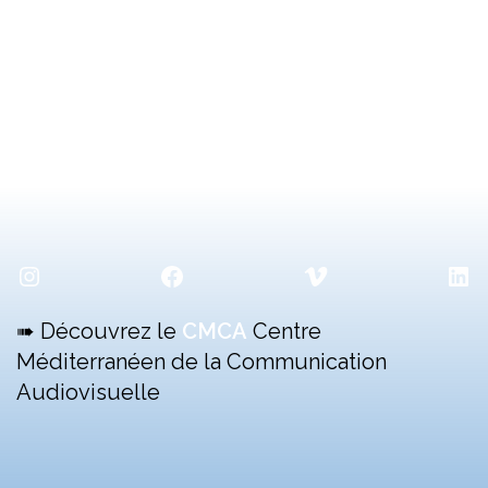
Instagram
Facebook
Vimeo
Lin
➠ Découvrez le
CMCA
Centre
Méditerranéen de la Communication
Audiovisuelle