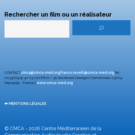
Rechercher un film ou un réalisateur
CONTACT
cmca@cmca-med.org
franco.revelli@cmca-med.org
Tél :
0033(0)4 91 42 03 02
CMCA / 30 boulevard Georges Clemenceau
13004
Marseille - France |
www.cmca-med.org
➠ MENTIONS LÉGALES
© CMCA - 2026
Centre Méditerranéen de la