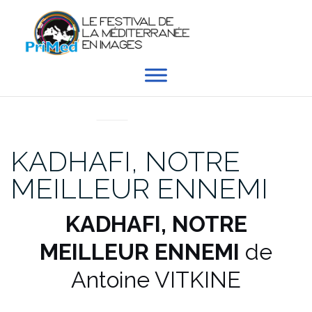
Aller
au
contenu
EN DIRECT DU PRIMED
KADHAFI, NOTRE
MEILLEUR ENNEMI
KADHAFI, NOTRE
MEILLEUR ENNEMI
de
Antoine VITKINE