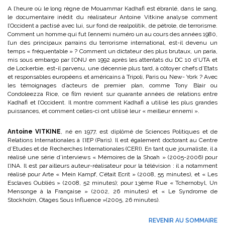
A l’heure où le long règne de Mouammar Kadhafi est ébranlé, dans le sang,
le documentaire inédit du réalisateur Antoine Vitkine analyse comment
l’Occident a pactisé avec lui, sur fond de realpolitik, de pétrole, de terrorisme.
Comment un homme qui fut l’ennemi numéro un au cours des années 1980,
l’un des principaux parrains du terrorisme international, est-il devenu un
temps « fréquentable » ? Comment un dictateur des plus brutaux, un paria,
mis sous embargo par l’ONU en 1992 après les attentats du DC 10 d’UTA et
de Lockerbie, est-il parvenu, une décennie plus tard, à côtoyer chefs d’Etats
et responsables européens et américains à Tripoli, Paris ou New- York ? Avec
les témoignages d’acteurs de premier plan, comme Tony Blair ou
Condoleezza Rice, ce film revient sur quarante années de relations entre
Kadhafi et l’Occident. Il montre comment Kadhafi a utilisé les plus grandes
puissances, et comment celles-ci ont utilisé leur « meilleur ennemi ».
Antoine VITKINE
, né en 1977, est diplômé de Sciences Politiques et de
Relations Internationales à l’IEP (Paris). Il est également doctorant au Centre
d’Etudes et de Recherches Internationales (CERI). En tant que journaliste, il a
réalisé une série d’interviews « Mémoires de la Shoah » (2005-2006) pour
l’INA. Il est par ailleurs auteur-réalisateur pour la télévision : il a notamment
réalisé pour Arte « Mein Kampf, C’était Ecrit » (2008, 55 minutes), et « Les
Esclaves Oubliés » (2008, 52 minutes); pour 13ème Rue « Tchernobyl, Un
Mensonge à la Française » (2002, 26 minutes) et « Le Syndrome de
Stockholm, Otages Sous Influence »(2005, 26 minutes).
REVENIR AU SOMMAIRE