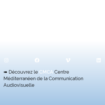
Instagram
Facebook
Vimeo
Lin
➠ Découvrez le
CMCA
Centre
Méditerranéen de la Communication
Audiovisuelle