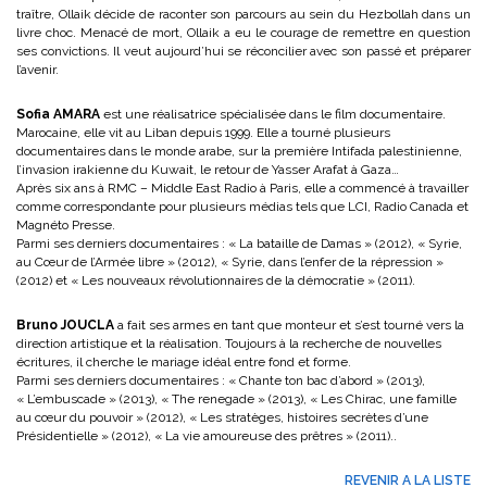
traître, Ollaik décide de raconter son parcours au sein du Hezbollah dans un
livre choc. Menacé de mort, Ollaik a eu le courage de remettre en question
ses convictions. Il veut aujourd’hui se réconcilier avec son passé et préparer
l’avenir.
Sofia AMARA
est une réalisatrice spécialisée dans le film documentaire.
Marocaine, elle vit au Liban depuis 1999. Elle a tourné plusieurs
documentaires dans le monde arabe, sur la première Intifada palestinienne,
l’invasion irakienne du Kuwait, le retour de Yasser Arafat à Gaza…
Après six ans à RMC – Middle East Radio à Paris, elle a commencé à travailler
comme correspondante pour plusieurs médias tels que LCI, Radio Canada et
Magnéto Presse.
Parmi ses derniers documentaires : « La bataille de Damas » (2012), « Syrie,
au Cœur de l’Armée libre » (2012), « Syrie, dans l’enfer de la répression »
(2012) et « Les nouveaux révolutionnaires de la démocratie » (2011).
Bruno JOUCLA
a fait ses armes en tant que monteur et s’est tourné vers la
direction artistique et la réalisation. Toujours à la recherche de nouvelles
écritures, il cherche le mariage idéal entre fond et forme.
Parmi ses derniers documentaires : « Chante ton bac d’abord » (2013),
« L’embuscade » (2013), « The renegade » (2013), « Les Chirac, une famille
au cœur du pouvoir » (2012), « Les stratèges, histoires secrètes d’une
Présidentielle » (2012), « La vie amoureuse des prêtres » (2011)..
REVENIR A LA LISTE