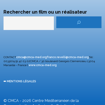
Rechercher un film ou un réalisateur
CONTACT
cmca@cmca-med.org
franco.revelli@cmca-med.org
Tél :
0033(0)4 91 42 03 02
CMCA / 30 boulevard Georges Clemenceau
13004
Marseille - France |
www.cmca-med.org
➠ MENTIONS LÉGALES
© CMCA - 2026
Centre Méditerranéen de la