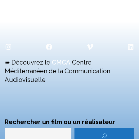
Instagram
Facebook
Vimeo
Lin
➠ Découvrez le
CMCA
Centre
Méditerranéen de la Communication
Audiovisuelle
Rechercher un film ou un réalisateur