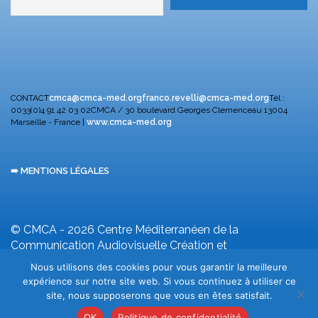
CONTACT
cmca@cmca-med.org
franco.revelli@cmca-med.org
Tél :
0033(0)4 91 42 03 02
CMCA / 30 boulevard Georges Clemenceau
13004
Marseille - France |
www.cmca-med.org
➠ MENTIONS LÉGALES
© CMCA - 2026
Centre Méditerranéen de la
Communication Audiovisuelle
Création et
développement F. Revelli
Nous utilisons des cookies pour vous garantir la meilleure
expérience sur notre site web. Si vous continuez à utiliser ce
site, nous supposerons que vous en êtes satisfait.
OK
Politique de confidentialité