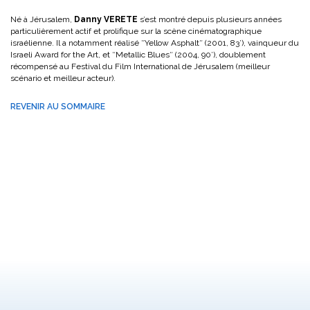
Né à Jérusalem,
Danny VERETE
s’est montré depuis plusieurs années
particulièrement actif et prolifique sur la scène cinématographique
israélienne. Il a notamment réalisé ″Yellow Asphalt″ (2001, 83’), vainqueur du
Israeli Award for the Art, et ″Metallic Blues″ (2004, 90’), doublement
récompensé au Festival du Film International de Jérusalem (meilleur
scénario et meilleur acteur).
REVENIR AU SOMMAIRE