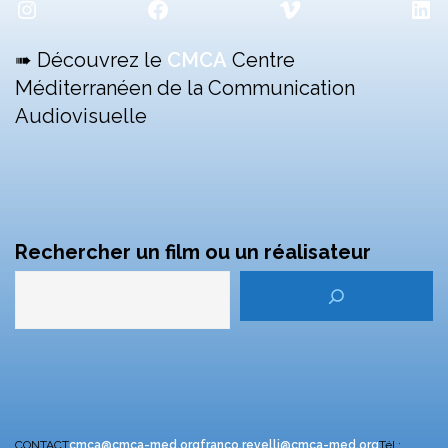
Instagram
Facebook
Vimeo
Lin
➠ Découvrez le
CMCA
Centre
Méditerranéen de la Communication
Audiovisuelle
Rechercher un film ou un réalisateur
CONTACT
cmca@cmca-med.org
franco.revelli@cmca-med.org
Tél :