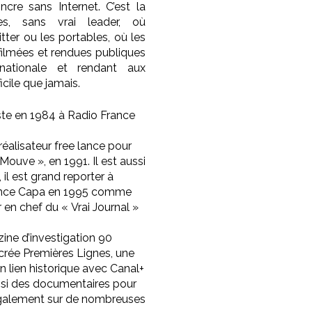
ncre sans Internet. C’est la
les, sans vrai leader, où
witter ou les portables, où les
ilmées et rendues publiques
rnationale et rendant aux
icile que jamais.
iste en 1984 à Radio France
t réalisateur free lance pour
Mouve », en 1991. Il est aussi
 il est grand reporter à
’agence Capa en 1995 comme
r en chef du « Vrai Journal »
ne d’investigation 90
 crée Premières Lignes, une
 lien historique avec Canal+
aussi des documentaires pour
s également sur de nombreuses