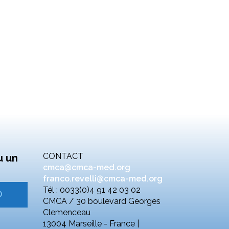
CONTACT
u un
cmca@cmca-med.org
franco.revelli@cmca-med.org
Tél : 0033(0)4 91 42 03 02
CMCA / 30 boulevard Georges
Clemenceau
13004 Marseille - France |