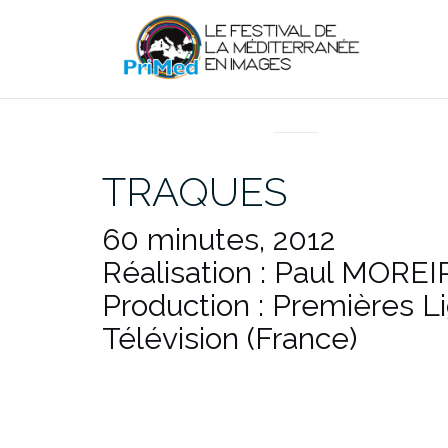
Aller
au
contenu
EN DIRECT DU PRIMED
TRAQUES
60 minutes, 2012
Réalisation : Paul MOREI
Production : Premières L
Télévision (France)