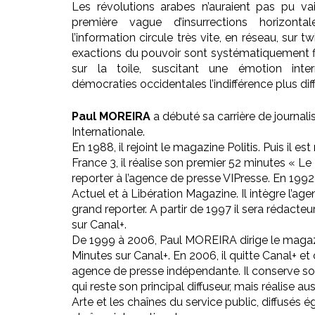
Les révolutions arabes n’auraient pas pu vai
première vague d’insurrections horizonta
l’information circule très vite, en réseau, sur t
exactions du pouvoir sont systématiquement f
sur la toile, suscitant une émotion inte
démocraties occidentales l’indifférence plus diff
Paul MOREIRA
a débuté sa carrière de journal
Internationale.
En 1988, il rejoint le magazine Politis. Puis il es
France 3, il réalise son premier 52 minutes « Le 
reporter à l’agence de presse VIPresse. En 1992,
Actuel et à Libération Magazine. Il intègre l
grand reporter. A partir de 1997 il sera rédacteu
sur Canal+.
De 1999 à 2006, Paul MOREIRA dirige le magazi
Minutes sur Canal+. En 2006, il quitte Canal+ et
agence de presse indépendante. Il conserve son
qui reste son principal diffuseur, mais réalise 
Arte et les chaînes du service public, diffusé