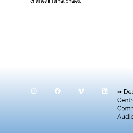
chaînes internationales.
Instagram
Facebook
Vimeo
LinkedIn
➠ Dé
Centr
Comm
Audio