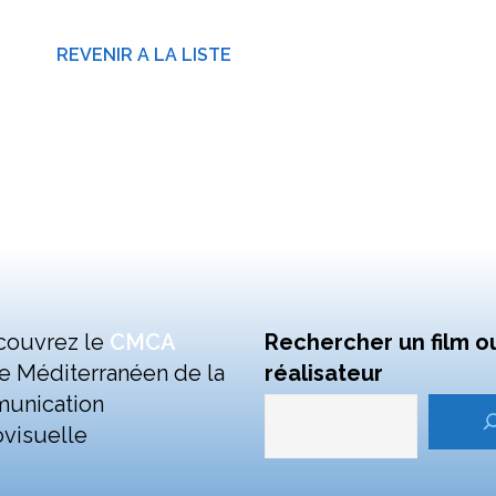
REVENIR A LA LISTE
couvrez le
CMCA
Rechercher un film o
e Méditerranéen de la
réalisateur
unication
visuelle