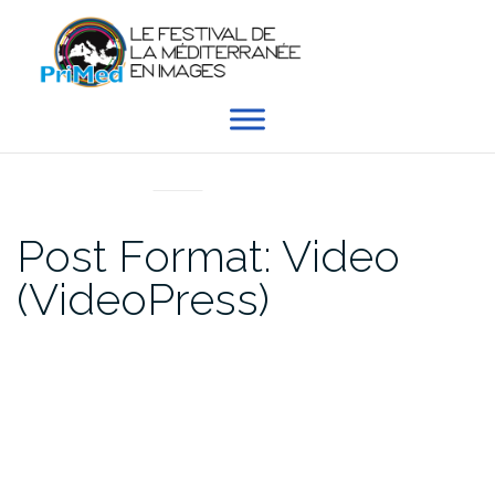
Aller
au
contenu
POST FORMATS
Post Format: Video
(VideoPress)