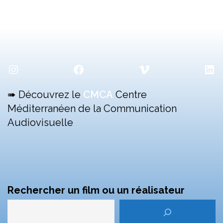
Instagram
Facebook
Vimeo
Lin
➠ Découvrez le
CMCA
Centre
Méditerranéen de la Communication
Audiovisuelle
Rechercher un film ou un réalisateur