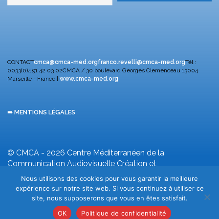
CONTACT
cmca@cmca-med.org
franco.revelli@cmca-med.org
Tél :
0033(0)4 91 42 03 02
CMCA / 30 boulevard Georges Clemenceau
13004
Marseille - France |
www.cmca-med.org
➠ MENTIONS LÉGALES
© CMCA - 2026
Centre Méditerranéen de la
Communication Audiovisuelle
Création et
développement F. Revelli
Nous utilisons des cookies pour vous garantir la meilleure
expérience sur notre site web. Si vous continuez à utiliser ce
site, nous supposerons que vous en êtes satisfait.
OK
Politique de confidentialité