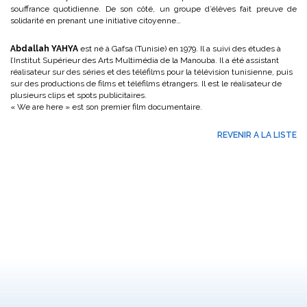
souffrance quotidienne. De son côté, un groupe d’élèves fait preuve de
solidarité en prenant une initiative citoyenne…
Abdallah YAHYA
est né à Gafsa (Tunisie) en 1979. Il a suivi des études à
l’Institut Supérieur des Arts Multimédia de la Manouba. Il a été assistant
réalisateur sur des séries et des téléfilms pour la télévision tunisienne, puis
sur des productions de films et téléfilms étrangers. Il est le réalisateur de
plusieurs clips et spots publicitaires.
« We are here » est son premier film documentaire.
REVENIR A LA LISTE