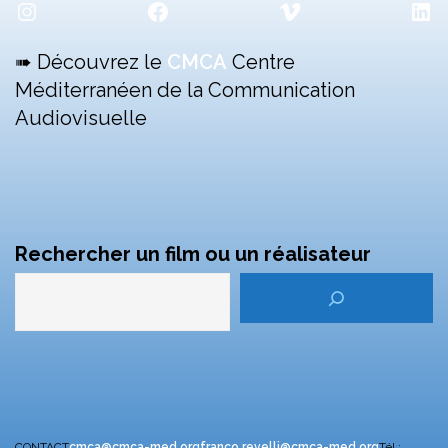
Instagram
Facebook
Vimeo
Lin
➠ Découvrez le
CMCA
Centre
Méditerranéen de la Communication
Audiovisuelle
Rechercher un film ou un réalisateur
CONTACT
cmca@cmca-med.org
franco.revelli@cmca-med.org
Tél :