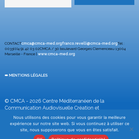
CONTACT
cmca@cmca-med.org
franco.revelli@cmca-med.org
Tél :
0033(0)4 91 42 03 02
CMCA / 30 boulevard Georges Clemenceau
13004
Marseille - France |
www.cmca-med.org
➠ MENTIONS LÉGALES
© CMCA - 2026
Centre Méditerranéen de la
Communication Audiovisuelle
Création et
développement F. Revelli
Nous utilisons des cookies pour vous garantir la meilleure
expérience sur notre site web. Si vous continuez à utiliser ce
site, nous supposerons que vous en êtes satisfait.