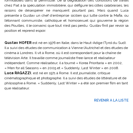
formidables dans la péninsule. De la dégradation des conditions de travail
chez Fiat à la spéculation immobilière, qui défigure les côtes calabraises, les
raisons de désespérer ne manquent pourtant pas. Mais quand Luca
présente à Gustav un chef d’entreprise sicilien qui lutte contre la Mafia, ou
l’étonnant communiste, catholique et homosexuel qui gouverne la région
des Pouilles, il le convainc que tout n’est pas perdu. Gustav finit par revoir sa
position et reprend espoir.
Gustav HOFER
est né en 1976 en Italie, dans le Haut-Adige (Tyrol du Sud).
Il a suivi des études de communication à Vienne (Autriche) et des études de
cinéma à Londres. Il vit à Rome, où il est correspondant pour la chaîne de
télévision Arte. Il travaille comme journaliste free-lance et réalisateur
indépendant. Comme réalisateur, il a tourné « Korea Prioritaria » en 2002,
« Men for all Seasons » en 2005 et « Suddenly, Last Winter » en 2008.
Luca RAGAZZI
, est né en 1971 à Rome. Il est journaliste, critique
cinématographique et photographe. Il a suivi des études de littérature et de
philosophie à Rome. « Suddenly, Last Winter » a été son premier film en tant
que réalisateur.
REVENIR A LA LISTE