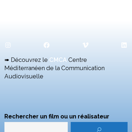
Instagram
Facebook
Vimeo
Lin
➠ Découvrez le
CMCA
Centre
Méditerranéen de la Communication
Audiovisuelle
Rechercher un film ou un réalisateur