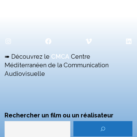
Instagram
Facebook
Vimeo
Lin
➠ Découvrez le
CMCA
Centre
Méditerranéen de la Communication
Audiovisuelle
Rechercher un film ou un réalisateur