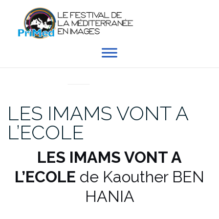
Aller
au
contenu
EN DIRECT DU PRIMED
LES IMAMS VONT A
L’ECOLE
LES IMAMS VONT A
L’ECOLE
de Kaouther BEN
HANIA