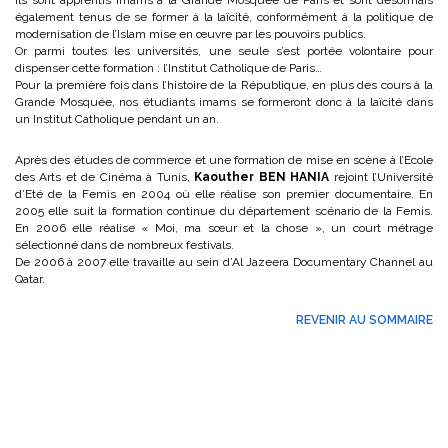
Ils sont apprentis imams à la Grande Mosquée de Paris et sont désormais
également tenus de se former à la laïcité, conformément à la politique de
modernisation de l’Islam mise en œuvre par les pouvoirs publics.
Or parmi toutes les universités, une seule s’est portée volontaire pour
dispenser cette formation : l’Institut Catholique de Paris…
Pour la première fois dans l’histoire de la République, en plus des cours à la
Grande Mosquée, nos étudiants imams se formeront donc à la laïcité dans
un Institut Catholique pendant un an.
Après des études de commerce et une formation de mise en scène à l’Ecole
des Arts et de Cinéma à Tunis,
Kaouther BEN HANIA
rejoint l’Université
d’Eté de la Femis en 2004 où elle réalise son premier documentaire. En
2005 elle suit la formation continue du département scénario de la Femis.
En 2006 elle réalise « Moi, ma sœur et la chose », un court métrage
sélectionné dans de nombreux festivals.
De 2006 à 2007 elle travaille au sein d’Al Jazeera Documentary Channel au
Qatar.
REVENIR AU SOMMAIRE