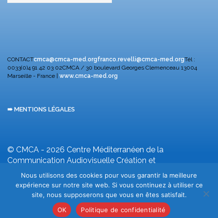
CONTACT
cmca@cmca-med.org
franco.revelli@cmca-med.org
Tél :
0033(0)4 91 42 03 02
CMCA / 30 boulevard Georges Clemenceau
13004
Marseille - France |
www.cmca-med.org
➠ MENTIONS LÉGALES
© CMCA - 2026
Centre Méditerranéen de la
Communication Audiovisuelle
Création et
développement F. Revelli
Nous utilisons des cookies pour vous garantir la meilleure
expérience sur notre site web. Si vous continuez à utiliser ce
site, nous supposerons que vous en êtes satisfait.
OK
Politique de confidentialité