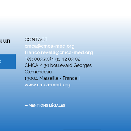
CONTACT
u un
cmca@cmca-med.org
franco.revelli@cmca-med.org
Tél : 0033(0)4 91 42 03 02
CMCA / 30 boulevard Georges
Clemenceau
13004 Marseille - France |
www.cmca-med.org
➠ MENTIONS LÉGALES