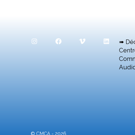
Instagram
Facebook
Vimeo
LinkedIn
➠ Dé
Centr
Comm
Audio
© CMCA - 2026