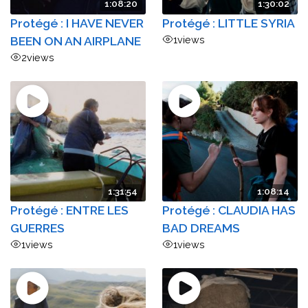
1:08:20
1:30:02
Protégé : I HAVE NEVER
Protégé : LITTLE SYRIA
BEEN ON AN AIRPLANE
1
views
2
views
1:31:54
1:08:14
Protégé : ENTRE LES
Protégé : CLAUDIA HAS
GUERRES
BAD DREAMS
1
views
1
views