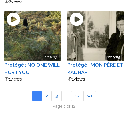
2
views
1:16:17
1:29:05
Protégé : NO ONE WILL
Protégé : MON PÈRE ET
HURT YOU
KADHAFI
1
views
1
views
1
2
3
…
12
»
Page 1 of 12