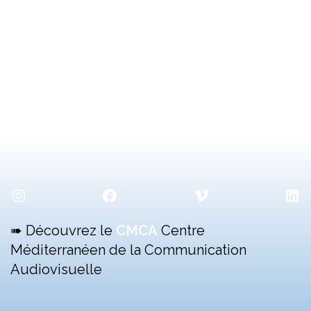
Instagram
Facebook
Vimeo
Lin
➠ Découvrez le
CMCA
Centre
Méditerranéen de la Communication
Audiovisuelle