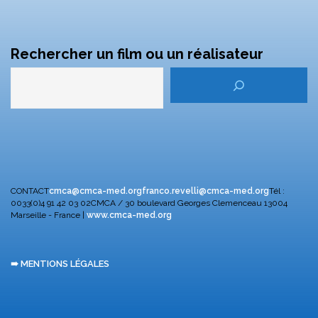
Rechercher un film ou un réalisateur
CONTACT
cmca@cmca-med.org
franco.revelli@cmca-med.org
Tél :
0033(0)4 91 42 03 02
CMCA / 30 boulevard Georges Clemenceau
13004
Marseille - France |
www.cmca-med.org
➠ MENTIONS LÉGALES