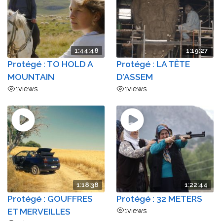
1:44:48
1:19:27
Protégé : TO HOLD A
Protégé : LA TÊTE
MOUNTAIN
D’ASSEM
1
views
1
views
1:18:38
1:22:44
Protégé : GOUFFRES
Protégé : 32 METERS
ET MERVEILLES
1
views