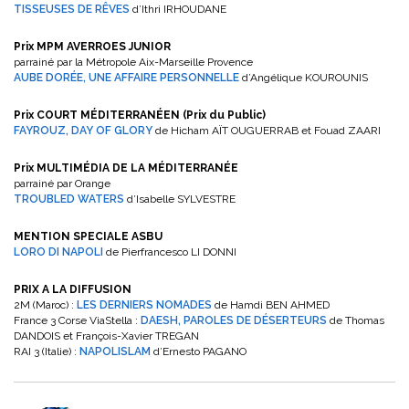
TISSEUSES DE RÊVES
d’Ithri IRHOUDANE
Prix MPM AVERROES JUNIOR
parrainé par la Métropole Aix-Marseille Provence
AUBE DORÉE, UNE AFFAIRE PERSONNELLE
d’Angélique KOUROUNIS
Prix COURT MÉDITERRANÉEN (Prix du Public)
FAYROUZ, DAY OF GLORY
de Hicham AÏT OUGUERRAB et Fouad ZAARI
Prix MULTIMÉDIA DE LA MÉDITERRANÉE
parrainé par Orange
TROUBLED WATERS
d’Isabelle SYLVESTRE
MENTION SPECIALE ASBU
LORO DI NAPOLI
de Pierfrancesco LI DONNI
PRIX A LA DIFFUSION
2M (Maroc) :
LES DERNIERS NOMADES
de Hamdi BEN AHMED
France 3 Corse ViaStella :
DAESH, PAROLES DE DÉSERTEURS
de Thomas
DANDOIS et François-Xavier TREGAN
RAI 3 (Italie) :
NAPOLISLAM
d’Ernesto PAGANO