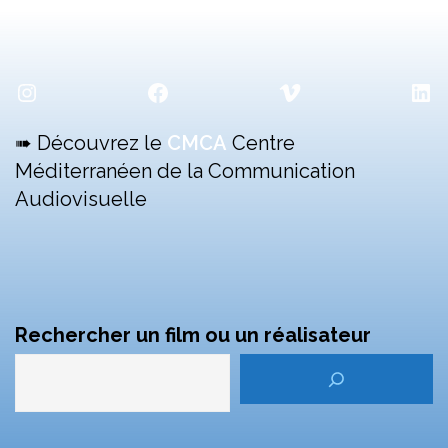
Instagram
Facebook
Vimeo
Lin
➠ Découvrez le
CMCA
Centre
Méditerranéen de la Communication
Audiovisuelle
Rechercher un film ou un réalisateur