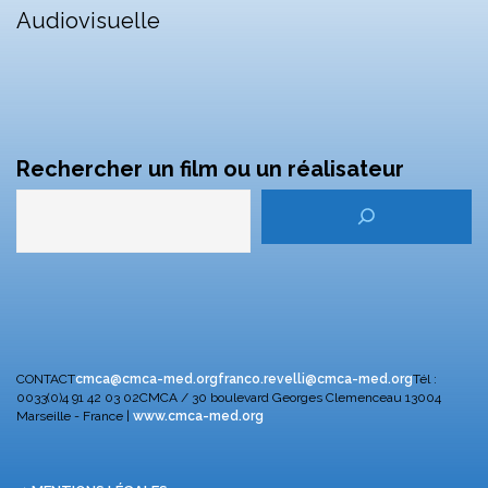
Audiovisuelle
Rechercher un film ou un réalisateur
CONTACT
cmca@cmca-med.org
franco.revelli@cmca-med.org
Tél :
0033(0)4 91 42 03 02
CMCA / 30 boulevard Georges Clemenceau
13004
Marseille - France |
www.cmca-med.org