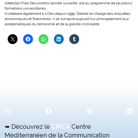
collection Folio Documents l’année suivante, est au programme de plusieurs
formations universitaires.
Il collabore également à L’Obs depuis 1999. D’abord en charge des enquêtes
économiques et financières, il se consacre aujourd’hui principalement aux
problématiques du terrorisme et de la grande criminalité.
Instagram
Facebook
Vimeo
Lin
➠ Découvrez le
CMCA
Centre
Méditerranéen de la Communication