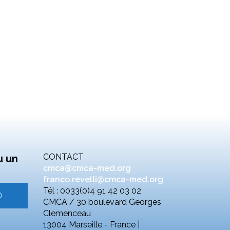
CONTACT
u un
cmca@cmca-med.org
franco.revelli@cmca-med.org
Tél : 0033(0)4 91 42 03 02
CMCA / 30 boulevard Georges
Clemenceau
13004 Marseille - France |