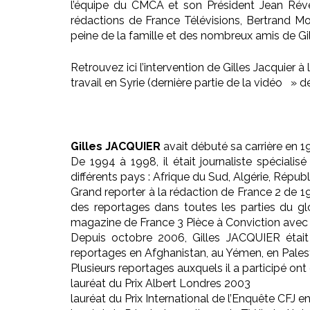
l’équipe du CMCA et son Président Jean Réveil
rédactions de France Télévisions, Bertrand Mo
peine de la famille et des nombreux amis de Gil
Retrouvez ici l’intervention de Gilles Jacqu
travail en Syrie (dernière partie de la vidéo » dé
Gilles JACQUIER
avait débuté sa carrière en 1
De 1994 à 1998, il était journaliste spécialis
différents pays : Afrique du Sud, Algérie, Rép
Grand reporter à la rédaction de France 2 de 199
des reportages dans toutes les parties du glo
magazine de France 3 Pièce à Conviction avec l
Depuis octobre 2006, Gilles JACQUIER était
reportages en Afghanistan, au Yémen, en Pales
Plusieurs reportages auxquels il a participé ont
lauréat du Prix Albert Londres 2003
lauréat du Prix International de l’Enquête CFJ 