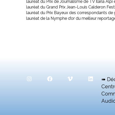
lauréat du Prix de Journalisme de TV Ilaria Alpi
lauréat du Grand Prix Jean-Louis Calderon Fest
lauréat du Prix Bayeux des correspondants de
lauréat de la Nymphe d’or du meilleur reportage
Instagram
Facebook
Vimeo
LinkedIn
➠ Dé
Centr
Comm
Audio