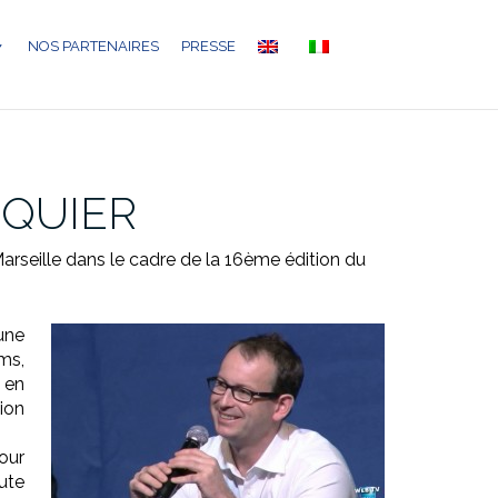
NOS PARTENAIRES
PRESSE
CQUIER
arseille dans le cadre de la 16ème édition du
une
ms,
 en
ion
our
oute