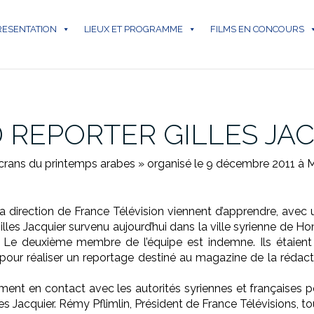
RESENTATION
LIEUX ET PROGRAMME
FILMS EN CONCOURS
 REPORTER GILLES JA
 écrans du printemps arabes » organisé le 9 décembre 2011 à M
 direction de France Télévision viennent d’apprendre, avec 
les Jacquier survenu aujourd’hui dans la ville syrienne de Ho
er. Le deuxième membre de l’équipe est indemne. Ils étaient
pour réaliser un reportage destiné au magazine de la rédact
ement en contact avec les autorités syriennes et françaises p
les Jacquier. Rémy Pflimlin, Président de France Télévisions, t