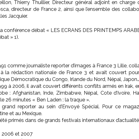
lon, Thierry Thuillier, Directeur général adjoint en charge 
sca, directeur de France 2, ainsi que l’ensemble des collabo
les Jacquier.
ier à la conférence débat « LES ECRANS DES PRINTEMPS ARABE
bat » 1).
991 comme journaliste reporter d’images à France 3 Lille, col
é à la rédaction nationale de France 3 et avait couvert pour 
ublique Démocratique du Congo, Irlande du Nord, Népal, Japon
9 à 2006, il avait couvert différents conflits armés en Irak, 
be : Afghanistan, Inde, Zimbabwe, Népal, Cote d’Ivoire, Haït
e 26 minutes « Ben Laden : la traque ».
 grand reporter au sein d’Envoyé Spécial. Pour ce magaz
tine et au Mexique.
 été primés dans de grands festivals internationaux d’actualité.
en 2006 et 2007