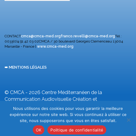
CONTACT
cmca@cmca-med.org
franco.revelli@cmca-med.org
Tél :
0033(0)4 91 42 03 02
CMCA / 30 boulevard Georges Clemenceau
13004
Marseille - France |
www.cmca-med.org
➠ MENTIONS LÉGALES
© CMCA - 2026
Centre Méditerranéen de la
Communication Audiovisuelle
Création et
développement F. Revelli
Nous utilisons des cookies pour vous garantir la meilleure
expérience sur notre site web. Si vous continuez à utiliser ce
site, nous supposerons que vous en êtes satisfait.
OK
Politique de confidentialité