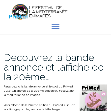
Aller
au
contenu
Découvrez la bande
annonce et l’affiche de
la 20ème…
Regardez ici la bande annonce et le spot du PriMed
2016. Un aperçu de la 20ème édition du Festival de
la Méditerranée en images.
Voici l’affiche de la 20ème édition du PriMed. Cliquez
sur l’image pour l’agrandir et la télécharger.