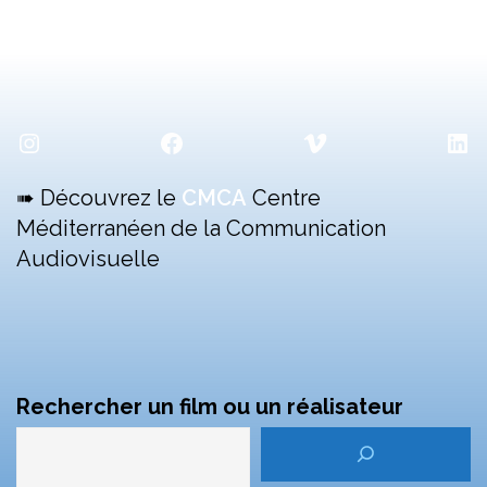
Instagram
Facebook
Vimeo
Lin
➠ Découvrez le
CMCA
Centre
Méditerranéen de la Communication
Audiovisuelle
Rechercher un film ou un réalisateur