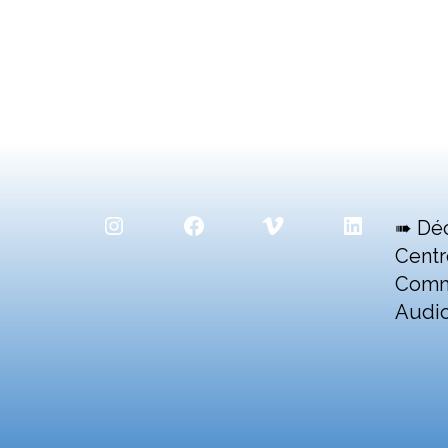
Instagram
Facebook
Vimeo
LinkedIn
➠ Dé
Centr
Comm
Audio