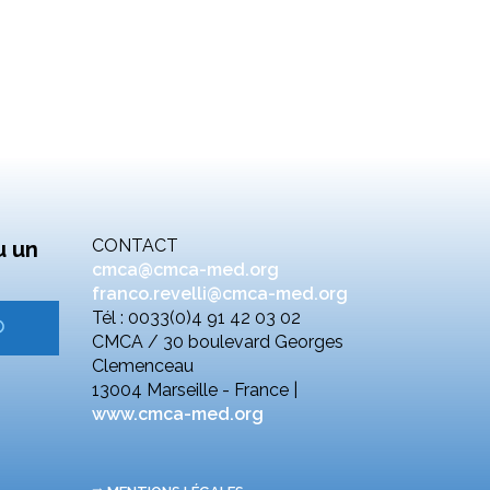
CONTACT
u un
cmca@cmca-med.org
franco.revelli@cmca-med.org
Tél : 0033(0)4 91 42 03 02
CMCA / 30 boulevard Georges
Clemenceau
13004 Marseille - France |
www.cmca-med.org