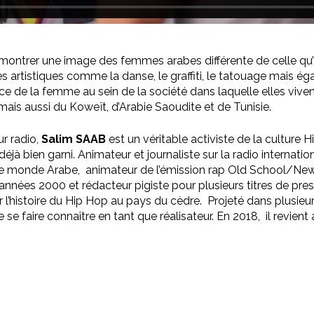
 montrer une image des femmes arabes différente de celle qu’
s artistiques comme la danse, le graffiti, le tatouage mais é
lace de la femme au sein de la société dans laquelle elles vive
ais aussi du Koweït, d’Arabie Saoudite et de Tunisie.
ur radio,
Salim SAAB
est un véritable activiste de la cultur
éjà bien garni. Animateur et journaliste sur la radio internat
ut le monde Arabe, animateur de l’émission rap Old School/New
années 2000 et rédacteur pigiste pour plusieurs titres de presse
l’histoire du Hip Hop au pays du cèdre. Projeté dans plusieurs
se faire connaître en tant que réalisateur. En 2018, il revient