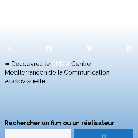
Instagram
Facebook
Vimeo
Lin
➠ Découvrez le
CMCA
Centre
Méditerranéen de la Communication
Audiovisuelle
Rechercher un film ou un réalisateur