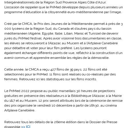
Intergénérationnels de la Région Sud Provence Alpes Côte d’Azur.
L’occasion de rappeler que le PriMed développe depuis plusieurs années un
programme d’éducation à la citoyenneté euro-méditerranéenne par l’image.
Créé par le CMCA, le Prix des Jeunes de la Méditerranée permet à près de 3
000 lycéens de la Région Sud, du Canada et d’autres pays du bassin
méditerranéen (Algérie, Egypte, Italie, Liban, Maroc et Tunisie) de devenir
jurés du PriMed festival. Après avoir visionné trois documentaires en classe,
les élèves se retrouveront à l’Alcazar, au Mucem et à l’Artplexe Canebière
pour débattre et voter pour leur film préféré. Les lycéens pourront
également échanger différents points de vue, réfléchir à la construction d’un
avenir commun et apprendre ensemble les règles de la démocratie.
Cette année, le CMCA a reçu 427 films de 39 pays. 22 films ont été
sélectionnés pour le PriMed. 11 films sont réalisés ou co-réalisés par des
femmes. Retrouvez ici les statistiques sur les films inscrits.
Le PriMed 2022 propose au public marseillais 30 heures de projections
gratuites en présence des réalisateurs à la Bibliothèque l’Alcazar, à la Mairie
du 1&7 et au Mucem. 12 prix seront attribués lors de la cérémonie de remise
des prix organisée le vendredi 10 décembre à partir de 16h30. au cinéma
Artplexe Canebière.
Retrouvez tous les détails de la 26ème édition dans le Dossier de Presse
disponible
>> ICI