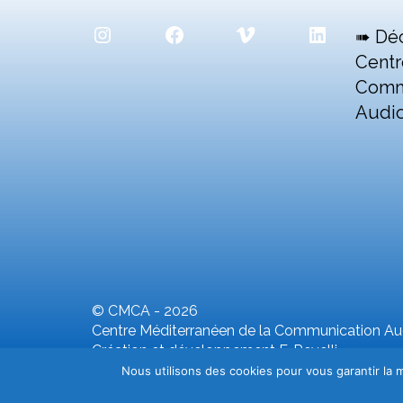
Instagram
Facebook
Vimeo
LinkedIn
➠ Dé
Centr
Comm
Audio
© CMCA - 2026
Centre Méditerranéen de la Communication Aud
Création et développement F. Revelli
Nous utilisons des cookies pour vous garantir la m