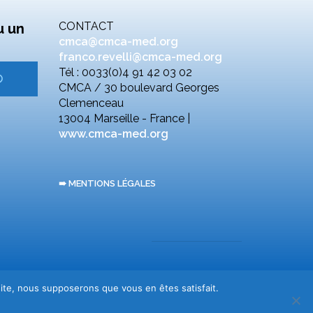
CONTACT
u un
cmca@cmca-med.org
franco.revelli@cmca-med.org
Tél : 0033(0)4 91 42 03 02
CMCA / 30 boulevard Georges
Clemenceau
13004 Marseille - France |
www.cmca-med.org
➠ MENTIONS LÉGALES
 site, nous supposerons que vous en êtes satisfait.