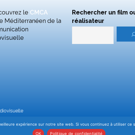
couvrez le
CMCA
Rechercher un film o
e Méditerranéen de la
réalisateur
unication
visuelle
iovisuelle
eilleure expérience sur notre site web. Si vous continuez à utiliser ce
OK
Politique de confidentialité