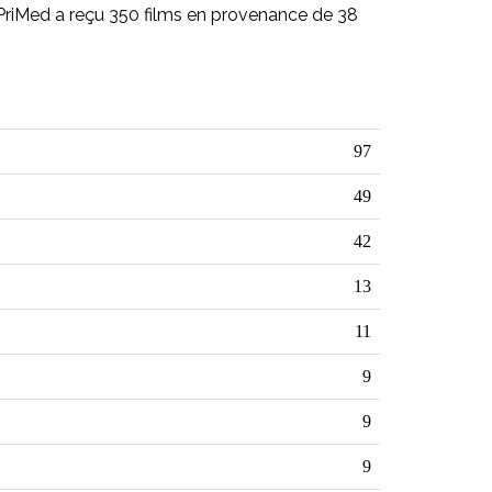
PriMed a reçu 350 films en provenance de 38
97
49
42
13
11
9
9
9