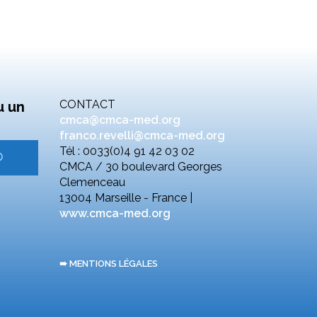
CONTACT
u un
cmca@cmca-med.org
franco.revelli@cmca-med.org
Tél : 0033(0)4 91 42 03 02
CMCA / 30 boulevard Georges
Clemenceau
13004 Marseille - France |
www.cmca-med.org
➠ MENTIONS LÉGALES