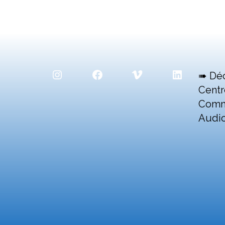
Instagram
Facebook
Vimeo
LinkedIn
➠ Dé
Centr
Comm
Audio