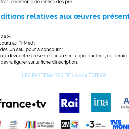
ntres, cérémonie de remise des prix
ditions relatives aux œuvres présen
n 2021
;
couru au PriMed ;
odes, un seul pourra concourir ;
, il devra être présenté par un seul coproducteur ; ce dernier 
vra figurer sur la fiche d’inscription.
LES PARTENAIRES DE LA 26e ÉDITION