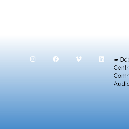
Instagram
Facebook
Vimeo
LinkedIn
➠ Dé
Centr
Comm
Audio