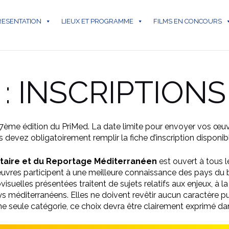
RESENTATION
LIEUX ET PROGRAMME
FILMS EN CONCOURS
3 : INSCRIPTIO
7ème édition du PriMed. La date limite pour envoyer vos œuv
 devez obligatoirement remplir la fiche d’inscription disponibl
ntaire et du Reportage Méditerranéen
est ouvert à tous l
œuvres participent à une meilleure connaissance des pays du 
suelles présentées traitent de sujets relatifs aux enjeux, à la c
 méditerranéens. Elles ne doivent revêtir aucun caractère pu
seule catégorie, ce choix devra être clairement exprimé dans 