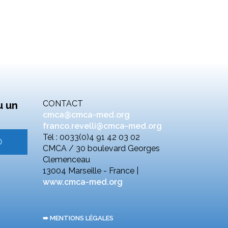
CONTACT
u un
cmca@cmca-med.org
franco.revelli@cmca-med.org
Tél : 0033(0)4 91 42 03 02
CMCA / 30 boulevard Georges
Clemenceau
13004 Marseille - France |
www.cmca-med.org
➠ MENTIONS LÉGALES