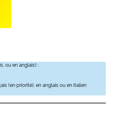
, ou en anglais) :
is (en priorité), en anglais ou en italien