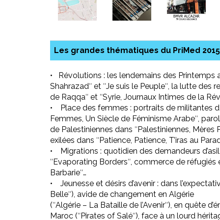
Les grandes thématiques du PriMed 2015
• Révolutions : les lendemains des Printemps
Shahrazadʺ et ʺJe suis le Peupleʺ, la lutte des 
de Raqqaʺ et ʺSyrie, Journaux Intimes de la Rév
• Place des femmes : portraits de militantes 
Femmes, Un Siècle de Féminisme Arabeʺ, parol
de Palestiniennes dans ʺPalestiniennes, Mères 
exilées dans ʺPatience, Patience, T’iras au Parad
• Migrations : quotidien des demandeurs d’asi
ʺEvaporating Bordersʺ, commerce de réfugiés 
Barbarieʺ…
• Jeunesse et désirs d’avenir : dans l’expectat
Belleʺ), avide de changement en Algérie
(ʺAlgérie – La Bataille de l’Avenirʺ), en quête d
Maroc (ʺPirates of Saléʺ), face à un lourd héri