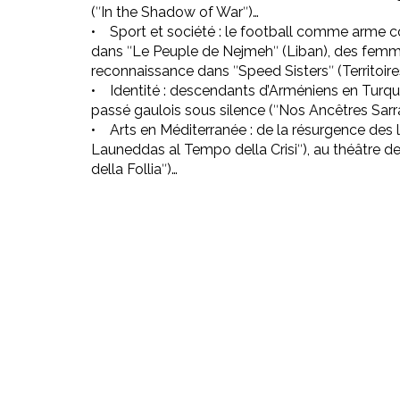
(ʺIn the Shadow of Warʺ)…
• Sport et société : le football comme arme
dans ʺLe Peuple de Nejmehʺ (Liban), des femm
reconnaissance dans ʺSpeed Sistersʺ (Territoire
• Identité : descendants d’Arméniens en Turquie
passé gaulois sous silence (ʺNos Ancêtres Sarr
• Arts en Méditerranée : de la résurgence des
Launeddas al Tempo della Crisiʺ), au théâtre de
della Folliaʺ)…