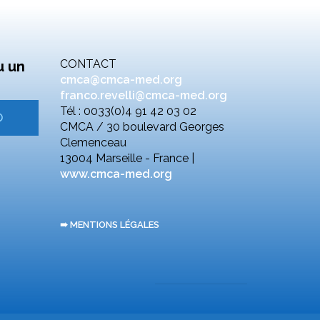
CONTACT
u un
cmca@cmca-med.org
franco.revelli@cmca-med.org
Tél : 0033(0)4 91 42 03 02
CMCA / 30 boulevard Georges
Clemenceau
13004 Marseille - France |
www.cmca-med.org
➠ MENTIONS LÉGALES