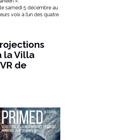
anéen ».
s, le samedi 5 décembre au
urs voix à l’un des quatre
rojections
 la Villa
MVR de