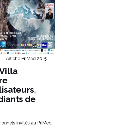
Affiche PriMed 2015
Villa
re
isateurs,
diants de
ssionnels invités au PriMed