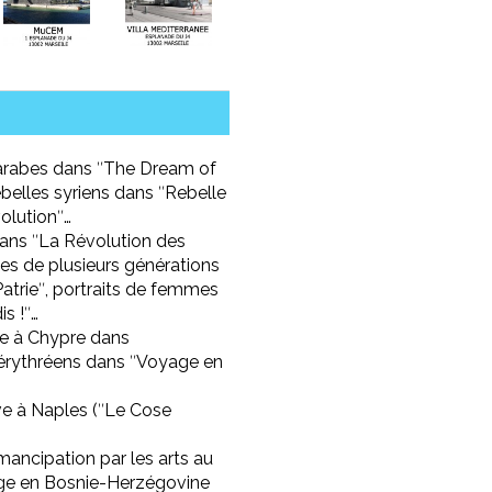
 arabes dans ʺThe Dream of
rebelles syriens dans ʺRebelle
olutionʺ…
dans ʺLa Révolution des
es de plusieurs générations
Patrieʺ, portraits de femmes
is !ʺ…
le à Chypre dans
érythréens dans ʺVoyage en
ive à Naples (ʺLe Cose
’émancipation par les arts au
tage en Bosnie-Herzégovine