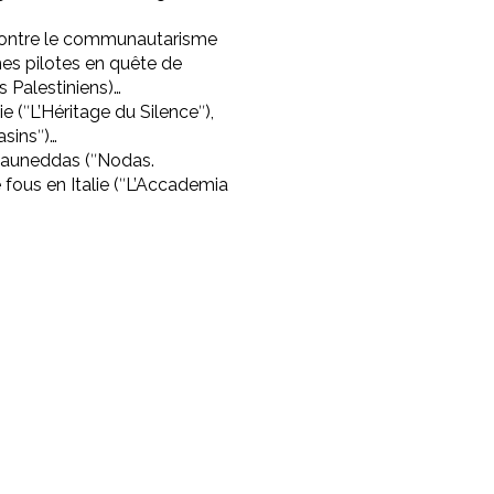
 contre le communautarisme
es pilotes en quête de
s Palestiniens)…
 (ʺL’Héritage du Silenceʺ),
asinsʺ)…
 launeddas (ʺNodas.
 fous en Italie (ʺL’Accademia