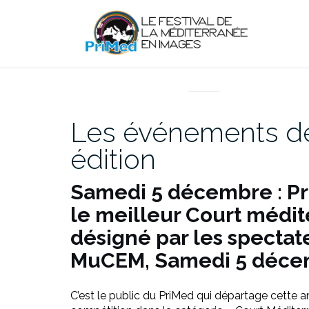
Aller
au
contenu
ARCHIVES
Les événements d
édition
Samedi 5 décembre : Pri
le meilleur Court médi
désigné par les spectate
MuCEM, Samedi 5 déce
C’est le public du PriMed qui départage cette a