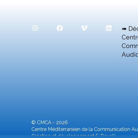
Instagram
Facebook
Vimeo
LinkedIn
➠ Dé
Centr
Comm
Audio
© CMCA - 2026
Centre Méditerranéen de la Communication Aud
Création et développement F. Revelli