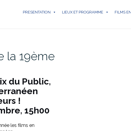
PRESENTATION
LIEUX ET PROGRAMME
FILMS E
e la 19ème
x du Public,
terranéen
urs !
mbre, 15h00
nnée les films en