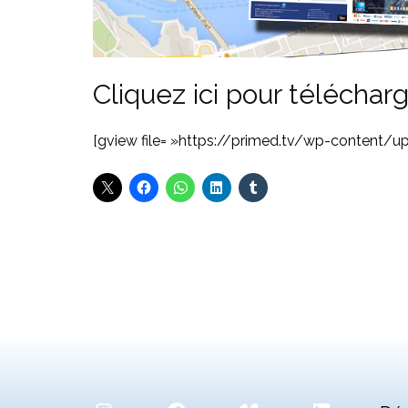
Cliquez ici pour téléchar
[gview file= »https://primed.tv/wp-content/u