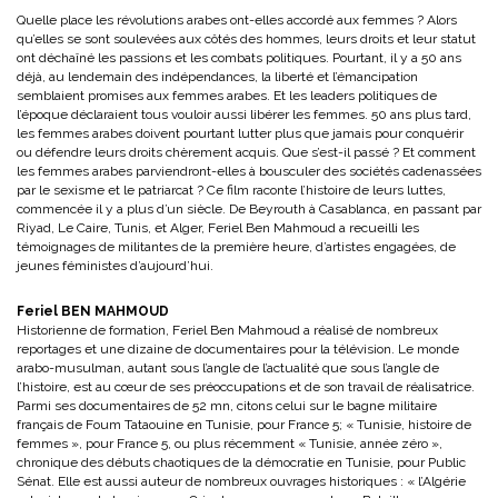
Quelle place les révolutions arabes ont-elles accordé aux femmes ? Alors
qu’elles se sont soulevées aux côtés des hommes, leurs droits et leur statut
ont déchaîné les passions et les combats politiques. Pourtant, il y a 50 ans
déjà, au lendemain des indépendances, la liberté et l’émancipation
semblaient promises aux femmes arabes. Et les leaders politiques de
l’époque déclaraient tous vouloir aussi libérer les femmes. 50 ans plus tard,
les femmes arabes doivent pourtant lutter plus que jamais pour conquérir
ou défendre leurs droits chèrement acquis. Que s’est-il passé ? Et comment
les femmes arabes parviendront-elles à bousculer des sociétés cadenassées
par le sexisme et le patriarcat ? Ce film raconte l’histoire de leurs luttes,
commencée il y a plus d’un siècle. De Beyrouth à Casablanca, en passant par
Riyad, Le Caire, Tunis, et Alger, Feriel Ben Mahmoud a recueilli les
témoignages de militantes de la première heure, d’artistes engagées, de
jeunes féministes d’aujourd’hui.
Feriel BEN MAHMOUD
Historienne de formation, Feriel Ben Mahmoud a réalisé de nombreux
reportages et une dizaine de documentaires pour la télévision. Le monde
arabo-musulman, autant sous l’angle de l’actualité que sous l’angle de
l’histoire, est au cœur de ses préoccupations et de son travail de réalisatrice.
Parmi ses documentaires de 52 mn, citons celui sur le bagne militaire
français de Foum Tataouine en Tunisie, pour France 5; « Tunisie, histoire de
femmes », pour France 5, ou plus récemment « Tunisie, année zéro »,
chronique des débuts chaotiques de la démocratie en Tunisie, pour Public
Sénat. Elle est aussi auteur de nombreux ouvrages historiques : « l’Algérie