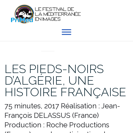
Aller
au
contenu
EN DIRECT DU PRIMED
LES PIEDS-NOIRS
D’ALGÉRIE, UNE
HISTOIRE FRANÇAISE
75 minutes, 2017
Réalisation : Jean-
François DELASSUS (France)
Production : Roche Productions