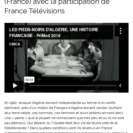
(France) avec la participation de
France Télévisions
En 1962, lorsque l’Algérie devient indépendante au terme d’un conflit
déchirant, près d’un million de Français d’Algérie doivent s’exiler. Quittant
leur terre natale, ces hommes, ces femmes et leurs enfants arrivent dans
une « patrie » que la plupart ne connaissent que très peu et où ils ne sont
pas attendus. Qui étaient-ils ? Quelle était leur vie de l’autre côté de la
Méditerranée ? Dans quelles conditions sont-ils revenus en France
métropolitaine, comment sont-ils tant bien que mal parvenus à s’y intégrer ?