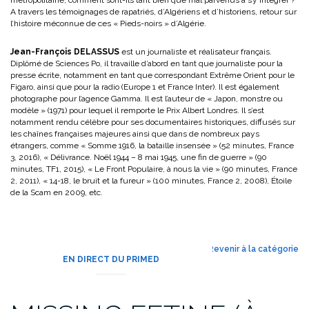
A travers les témoignages de rapatriés, d’Algériens et d’historiens, retour sur
l’histoire méconnue de ces « Pieds-noirs » d’Algérie.
Jean-François DELASSUS
est un journaliste et réalisateur français.
Diplômé de Sciences Po, il travaille d’abord en tant que journaliste pour la
presse écrite, notamment en tant que correspondant Extrême Orient pour le
Figaro, ainsi que pour la radio (Europe 1 et France Inter). Il est également
photographe pour l’agence Gamma. Il est l’auteur de « Japon, monstre ou
modèle » (1971) pour lequel il remporte le Prix Albert Londres. Il s’est
notamment rendu célèbre pour ses documentaires historiques, diffusés sur
les chaînes françaises majeures ainsi que dans de nombreux pays
étrangers, comme « Somme 1916, la bataille insensée » (52 minutes, France
3, 2016), « Délivrance. Noël 1944 – 8 mai 1945, une fin de guerre » (90
minutes, TF1, 2015), « Le Front Populaire, à nous la vie » (90 minutes, France
2, 2011), « 14-18, le bruit et la fureur » (100 minutes, France 2, 2008), Étoile
de la Scam en 2009, etc.
Revenir à la catégorie
EN DIRECT DU PRIMED