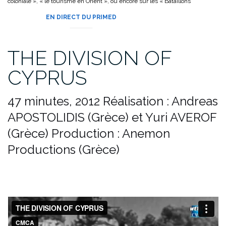
coloniale », « le tourisme en Orient », ou encore sur les « Bataillons
d’Afrique ».
EN DIRECT DU PRIMED
THE DIVISION OF
CYPRUS
47 minutes, 2012
Réalisation : Andreas
APOSTOLIDIS (Grèce) et Yuri AVEROF
(Grèce)
Production : Anemon
Productions (Grèce)