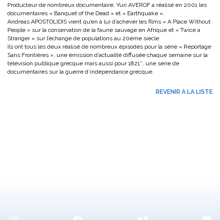
Producteur de nombreux documentaire, Yuri AVEROF a réalisé en 2001 les
documentaires « Banquet of the Dead » et « Earthquake ».
Andreas APOSTOLIDIS vient qu’en à lui d’achever les films « A Place Without
People » sur la conservation de la faune sauvage en Afrique et « Twice a
Stranger » sur l’échange de populations au 20ème siècle
Ils ont tous les deux réalisé de nombreux épisodes pour la série « Reportage
Sans Frontières », une émission d’actualité diffusée chaque semaine sur la
télévision publique grecque mais aussi pour 1821″, une série de
documentaires sur la guerre d’indépendance grecque.
REVENIR A LA LISTE
Instagram
Facebook
Vimeo
Lin