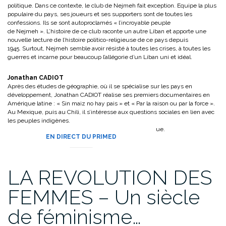
politique. Dans ce contexte, le club de Nejmeh fait exception. Equipe la plus
populaire du pays, ses joueurs et ses supporters sont de toutes les
confessions. Ils se sont autoproclamés « l’incroyable peuple
de Nejmeh ». L’histoire de ce club raconte un autre Liban et apporte une
nouvelle lecture de l’histoire politico-religieuse de ce pays depuis
1945. Surtout, Nejmeh semble avoir résisté à toutes les crises, à toutes les
guerres et incarne pour beaucoup l’allégorie d’un Liban uni et idéal.
Jonathan CADIOT
Après des études de géographie, où il se spécialise sur les pays en
développement, Jonathan CADIOT réalise ses premiers documentaires en
Amérique latine : « Sin maiz no hay pais » et « Par la raison ou par la force ».
Au Mexique, puis au Chili, il s’intéresse aux questions sociales en lien avec
les peuples indigènes.
« Le Peuple de Nejmeh » est son premier film historique.
EN DIRECT DU PRIMED
LA REVOLUTION DES
FEMMES – Un siècle
de féminisme…