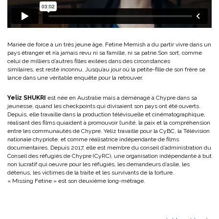
Mariée de force à un très jeune âge, Fetine Memish a du partir vivre dans un
pays étranger et n’a jamais revu ni sa famille, ni sa patrie.Son sort, comme
celui de milliers d’autres filles exilées dans des circonstances
similaires, est resté inconnu. Jusqu’au jour où la petite-fille de son frère se
lance dans une véritable enquête pour la retrouver.
Yeliz SHUKRI
est née en Australie mais a déménagé à Chypre dans sa
jeunesse, quand les checkpoints qui divisaient son pays ont été ouverts.
Depuis, elle travaille dans la production télévisuelle et cinématographique,
réalisant des films quiaident à promouvoir l’unité, la paix et la compréhension
entre les communautés de Chypre. Yeliz travaille pour la CyBC, la Télévision
nationale chypriote, et comme réalisatrice indépendante de films
documentaires. Depuis 2017, elle est membre du conseil d’administration du
Conseil des réfugiés de Chypre (CyRC), une organisation indépendante à but
non lucratif qui oeuvre pour les réfugiés, les demandeurs d’asile, les
détenus, les victimes de la traite et les survivants de la torture.
« Missing Fetine » est son deuxième long-métrage.