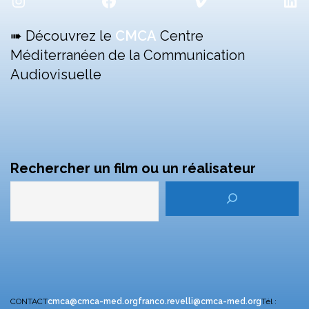
➠ Découvrez le
CMCA
Centre
Méditerranéen de la Communication
Audiovisuelle
Rechercher un film ou un réalisateur
CONTACT
cmca@cmca-med.org
franco.revelli@cmca-med.org
Tél :