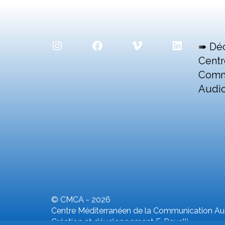
Instagram
Facebook
Vimeo
LinkedIn
➠ Dé
Centr
Comm
Audio
© CMCA - 2026
Centre Méditerranéen de la Communication Aud
Création et développement F. Revelli