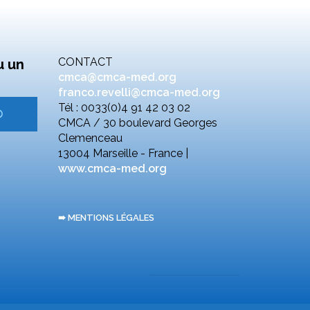
CONTACT
u un
cmca@cmca-med.org
franco.revelli@cmca-med.org
Tél : 0033(0)4 91 42 03 02
CMCA / 30 boulevard Georges
Clemenceau
13004 Marseille - France |
www.cmca-med.org
➠ MENTIONS LÉGALES