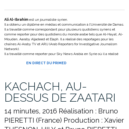
Ali Al-Ibrahim
est un journaliste syrien.
Il a obtenu un diplôme en médias et communication à l’Université de Damas.
Il a travaillé comme correspondant pour plusieurs quotidiens syriens et
comme reporter pour des quotidiens du monde arabe tels que Al-Hayat, Al-
Mouden, Aaraby Aljadeed et Elaph. Il a réalisé des reportages pour les
chaînes Al-Araby TV et ARIJ (Arab Reporters for Investigative Journalism
Network).
Il a travaillé comme reporter pour Sky News Arabia en Syrie où il a réalisé
des reportages sur la guerre en cours.
EN DIRECT DU PRIMED
KACHACH, AU-
DESSUS DE ZAATARI
14 minutes, 2016
Réalisation : Bruno
PIERETTI (France)
Production : Xavier