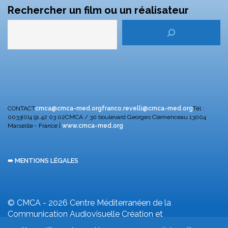
Rechercher un film ou un réalisateur
CONTACT
cmca@cmca-med.org
franco.revelli@cmca-med.org
Tél :
0033(0)4 91 42 03 02
CMCA / 30 boulevard Georges Clemenceau
13004
Marseille - France |
www.cmca-med.org
➠ MENTIONS LÉGALES
© CMCA - 2026
Centre Méditerranéen de la
Communication Audiovisuelle
Création et
développement F. Revelli