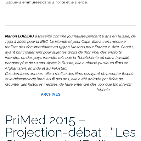
jusque-là emmurées dans la honte et le silence.
Manon LOIZEAU
a travaillé comme journaliste pendant 8 ans en Russie, de
1994 à 2002, pour la BBC, Le Monde et pour Capa. Elle a commencé à
réaliser des documentaires en 1997 à Moscou pour France 2, Arte, Canal +,
ayant principalement pour sujet les droits de l’homme, des endroits
interdits, ou des pays interdits tels que la Tchétchénie où elle a travaillé
pendant plus de 10 ans. Après la Russie, elle a réalisé plusieurs films en
Afghanistan, en Inde et au Pakistan.
Ces dernières années, elle a réalisé des films essayant de raconter l’espoir
et le désespoir de l’Iran. Au fil des ans, elle a été animée par l’idée de
raconter des histoires inédites, de faire entendre des voix que l’on interdit
de parler – en Syrie, au Yémen et à nouveau en Tchétchénie.
ARCHIVES
PriMed 2015 –
Projection-débat : ʺLes