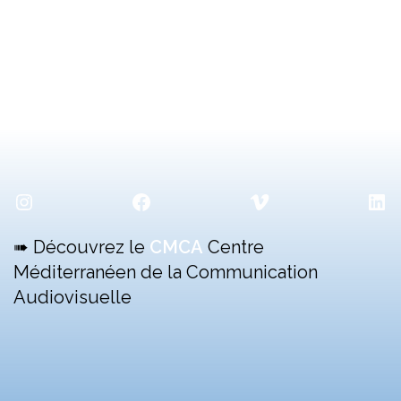
GILLES
JACQUIER »
Instagram
Facebook
Vimeo
Lin
➠ Découvrez le
CMCA
Centre
Méditerranéen de la Communication
Audiovisuelle