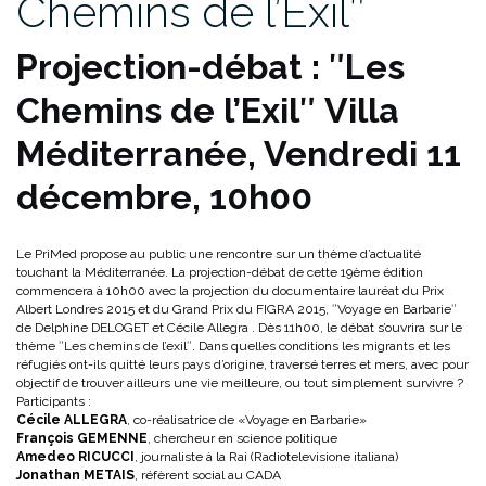
Chemins de l’Exilʺ
Projection-débat : ʺLes
Chemins de l’Exilʺ
Villa
Méditerranée, Vendredi 11
décembre, 10h00
Le PriMed propose au public une rencontre sur un thème d’actualité
touchant la Méditerranée. La projection-débat de cette 19ème édition
commencera à 10h00 avec la projection du documentaire lauréat du Prix
Albert Londres 2015 et du Grand Prix du FIGRA 2015, ʺVoyage en Barbarieʺ
de Delphine DELOGET et Cécile Allegra . Dès 11h00, le débat s’ouvrira sur le
thème ʺLes chemins de l’exilʺ. Dans quelles conditions les migrants et les
réfugiés ont-ils quitté leurs pays d’origine, traversé terres et mers, avec pour
objectif de trouver ailleurs une vie meilleure, ou tout simplement survivre ?
Participants :
Cécile ALLEGRA
, co-réalisatrice de «Voyage en Barbarie»
François GEMENNE
, chercheur en science politique
Amedeo RICUCCI
, journaliste à la Rai (Radiotelevisione italiana)
Jonathan METAIS
, réfèrent social au CADA