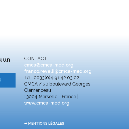
CONTACT
u un
cmca@cmca-med.org
franco.revelli@cmca-med.org
Tél : 0033(0)4 91 42 03 02
CMCA / 30 boulevard Georges
Clemenceau
13004 Marseille - France |
www.cmca-med.org
➠ MENTIONS LÉGALES