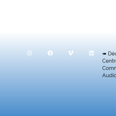
Instagram
Facebook
Vimeo
LinkedIn
➠ Dé
Centr
Comm
Audio