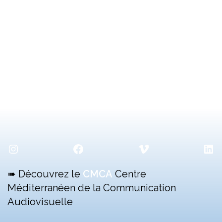
Instagram
Facebook
Vimeo
Lin
➠ Découvrez le
CMCA
Centre
Méditerranéen de la Communication
Audiovisuelle