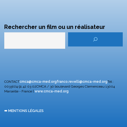
Rechercher un film ou un réalisateur
CONTACT
cmca@cmca-med.org
franco.revelli@cmca-med.org
Tél :
0033(0)4 91 42 03 02
CMCA / 30 boulevard Georges Clemenceau
13004
Marseille - France |
www.cmca-med.org
➠ MENTIONS LÉGALES