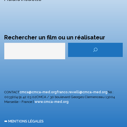
Rechercher un film ou un réalisateur
CONTACT
cmca@cmca-med.org
franco.revelli@cmca-med.org
Tél :
0033(0)4 91 42 03 02
CMCA / 30 boulevard Georges Clemenceau
13004
Marseille - France |
www.cmca-med.org
➠ MENTIONS LÉGALES