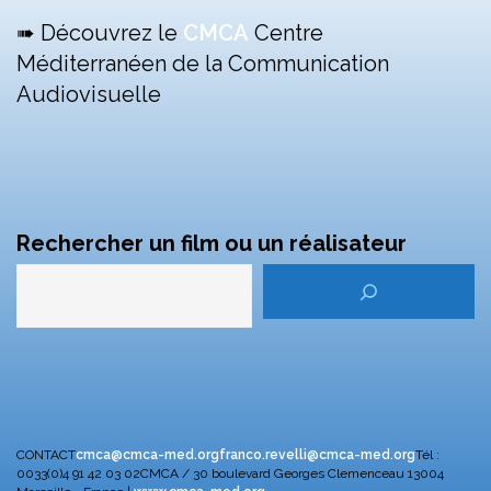
➠ Découvrez le
CMCA
Centre
Méditerranéen de la Communication
Audiovisuelle
Rechercher un film ou un réalisateur
CONTACT
cmca@cmca-med.org
franco.revelli@cmca-med.org
Tél :
0033(0)4 91 42 03 02
CMCA / 30 boulevard Georges Clemenceau
13004