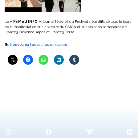
Le
« PriMed INFO »
, journal télévisé du Festival a été diffusé tous le jours
de la manifestation sur la web tv du CMCA et sur les sites partenaires de
France3 Provence-Alpes et France3 Corse.
R
etrouvez ici toutes les émissions
Instagram
Facebook
Vimeo
Lin