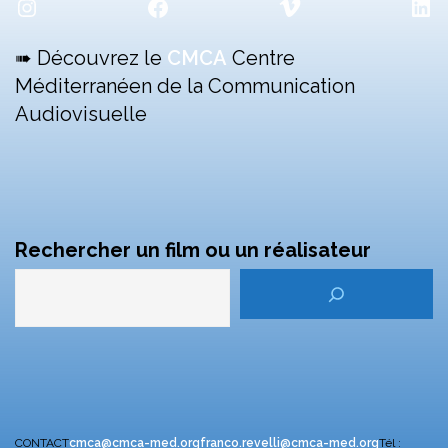
Instagram
Facebook
Vimeo
Lin
➠ Découvrez le
CMCA
Centre
Méditerranéen de la Communication
Audiovisuelle
Rechercher un film ou un réalisateur
CONTACT
cmca@cmca-med.org
franco.revelli@cmca-med.org
Tél :