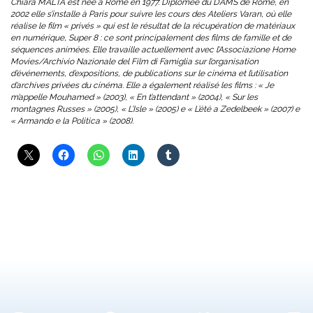
Chiara MALTA est née à Rome en 1977. Diplômée du DAMS de Rome, en
2002 elle s’installe à Paris pour suivre les cours des Ateliers Varan, où elle
réalise le film « privés » qui est le résultat de la récupération de matériaux
en numérique, Super 8 : ce sont principalement des films de famille et de
séquences animées. Elle travaille actuellement avec l’Associazione Home
Movies/Archivio Nazionale del Film di Famiglia sur l’organisation
d’événements, d’expositions, de publications sur le cinéma et l’utilisation
d’archives privées du cinéma. Elle a également réalisé les films : « Je
m’appelle Mouhamed » (2003), « En t’attendant » (2004), « Sur les
montagnes Russes » (2005), « L’Isle » (2005) e « L’été a Zedelbeek » (2007) e
« Armando e la Politica » (2008).