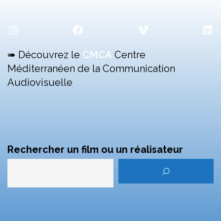
Instagram
Facebook
Vimeo
Lin
➠ Découvrez le
CMCA
Centre
Méditerranéen de la Communication
Audiovisuelle
Rechercher un film ou un réalisateur