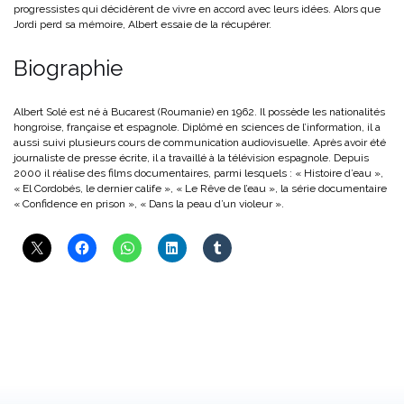
progressistes qui décidèrent de vivre en accord avec leurs idées. Alors que
Jordi perd sa mémoire, Albert essaie de la récupérer.
Biographie
Albert Solé est né à Bucarest (Roumanie) en 1962. Il possède les nationalités
hongroise, française et espagnole. Diplômé en sciences de l’information, il a
aussi suivi plusieurs cours de communication audiovisuelle. Après avoir été
journaliste de presse écrite, il a travaillé à la télévision espagnole. Depuis
2000 il réalise des films documentaires, parmi lesquels : « Histoire d’eau »,
« El Cordobés, le dernier calife », « Le Rêve de l’eau », la série documentaire
« Confidence en prison », « Dans la peau d’un violeur ».