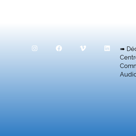
Instagram
Facebook
Vimeo
LinkedIn
➠ Dé
Centr
Comm
Audio