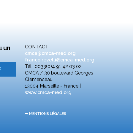
CONTACT
u un
cmca@cmca-med.org
franco.revelli@cmca-med.org
Tél : 0033(0)4 91 42 03 02
CMCA / 30 boulevard Georges
Clemenceau
13004 Marseille - France |
www.cmca-med.org
➠ MENTIONS LÉGALES