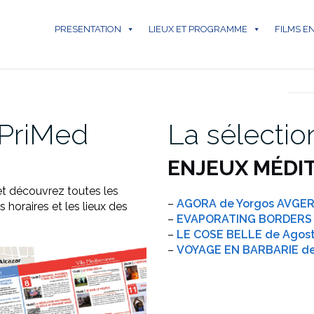
PRESENTATION
LIEUX ET PROGRAMME
FILMS E
ARCHI
PriMed
La sélectio
ENJEUX MÉDI
t découvrez toutes les
–
AGORA de Yorgos AVG
 horaires et les lieux des
–
EVAPORATING BORDERS d
–
LE COSE BELLE de Agost
–
VOYAGE EN BARBARIE de