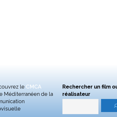
couvrez le
CMCA
Rechercher un film o
e Méditerranéen de la
réalisateur
unication
visuelle