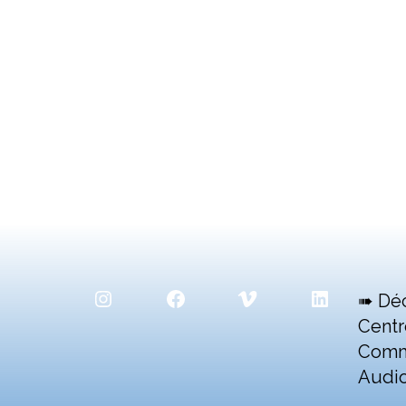
Instagram
Facebook
Vimeo
LinkedIn
➠ Dé
Centr
Comm
Audio