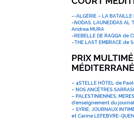
COURT MÉDI
–
-ALGÉRIE – LA BATAILLE 
–
NODAS. LAUNEDDAS AL T
Andrea MURA
–
REBELLE DE RAQQA de Cl
–
THE LAST EMBRACE de S
PRIX MULTIMÉ
MÉDITERRANÉ
– 4STELLE HÔTEL de Paol
– NOS ANCÊTRES SARRASIN
– PALESTINIENNES, MERES 
d’enseignement du journal
– SYRIE, JOURNAUX INTIM
et Carine LEFEBVRE-QUE