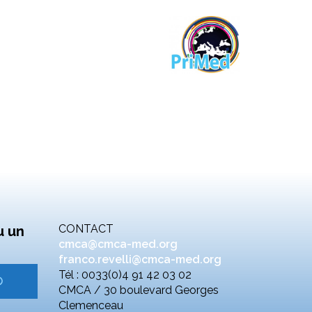
CONTACT
u un
cmca@cmca-med.org
franco.revelli@cmca-med.org
Tél : 0033(0)4 91 42 03 02
CMCA / 30 boulevard Georges
Clemenceau