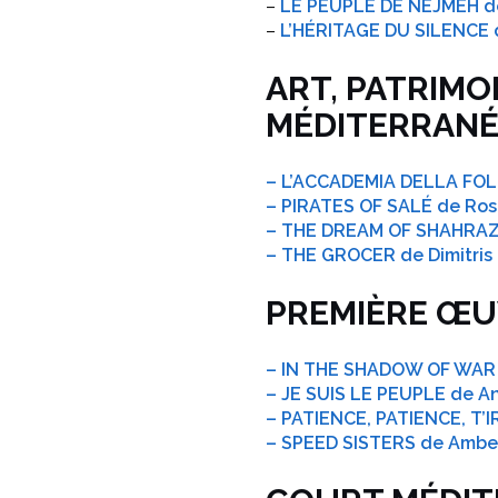
–
LE PEUPLE DE NEJMEH d
–
L’HÉRITAGE DU SILENCE 
ART, PATRIMO
MÉDITERRANÉ
– L’ACCADEMIA DELLA FO
– PIRATES OF SALÉ de Ro
– THE DREAM OF SHAHRAZ
– THE GROCER de Dimitri
PREMIÈRE ŒU
– IN THE SHADOW OF WAR 
– JE SUIS LE PEUPLE de 
– PATIENCE, PATIENCE, T’
– SPEED SISTERS de Ambe