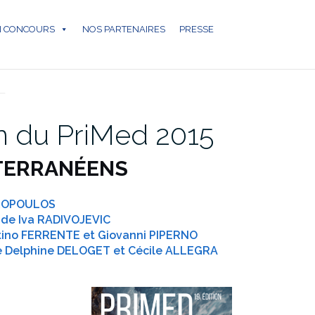
N CONCOURS
NOS PARTENAIRES
PRESSE
VES
n du PriMed 2015
TERRANÉENS
EROPOULOS
e Iva RADIVOJEVIC
ino FERRENTE et Giovanni PIPERNO
 Delphine DELOGET et Cécile ALLEGRA