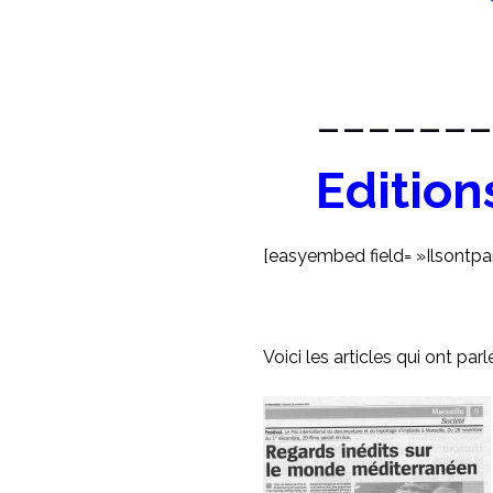
_______
Edition
[easyembed field= »Ilsontpa
Voici les articles qui ont par