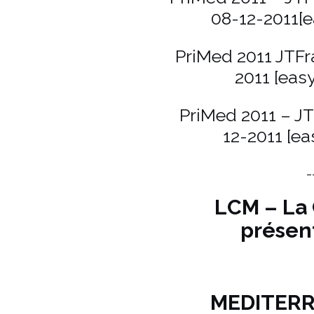
08-12-2011[e
PriMed 2011 JTF
2011 [eas
PriMed 2011 – JT
12-2011 [ea
_
LCM – La 
présen
MEDITERR