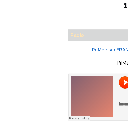
Radio
PriMed sur FRA
PriM