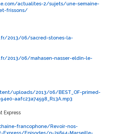
le.com/actualites-2/sujets/une-semaine-
et-frissons/
.fr/2013/06/sacred-stones-la-
.fr/2013/06/mahasen-nasser-eldin-le-
ntent/uploads/2013/06/BEST_OF-primed-
-94e0-aafc23a74598_R13A.mp3
t Express
chaine-francophone/Revoir-nos-
-Express/Episodes/p-25654-Marseille-