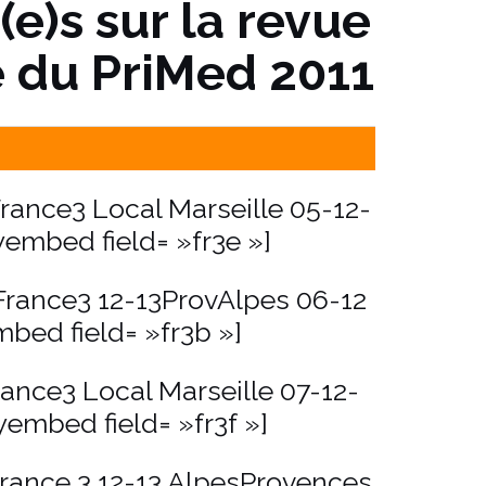
e)s sur la revue
 du PriMed 2011
rance3 Local Marseille 05-12-
yembed field= »fr3e »]
France3 12-13ProvAlpes 06-12
bed field= »fr3b »]
ance3 Local Marseille 07-12-
yembed field= »fr3f »]
France 3 12-13 AlpesProvences