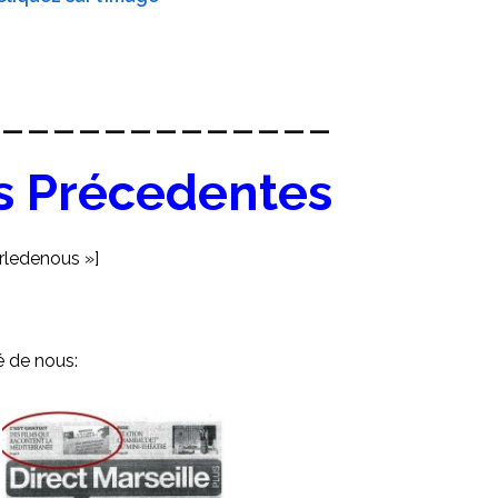
_____________
s Précedentes
rledenous »]
lé de nous: