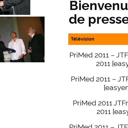
Bienvenu(
de presse
Télévision
PriMed 2011 – JTF
2011 [eas
PriMed 2011 – JT
[easyem
PriMed 2011 JTFr
2011 [eas
PriMed 2011 – JT