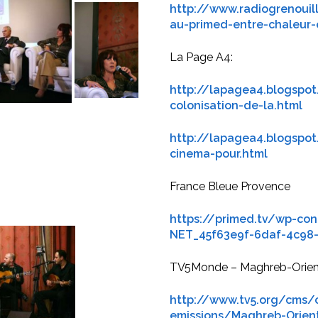
http://www.radiogrenouil
au-primed-entre-chaleur-
La Page A4:
http://lapagea4.blogspot
colonisation-de-la.html
http://lapagea4.blogspot
cinema-pour.html
France Bleue Provence
https://primed.tv/wp-co
NET_45f63e9f-6daf-4c98
TV5Monde – Maghreb-Orien
http://www.tv5.org/cms/
emissions/Maghreb-Orient