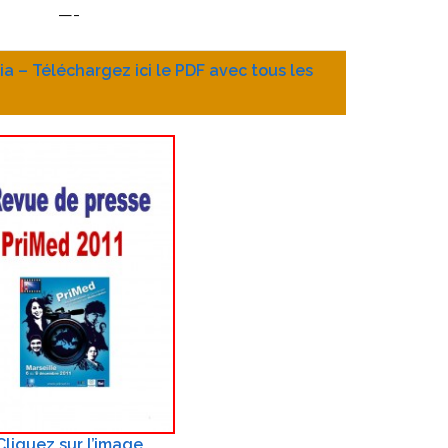
—-
ia – Téléchargez ici le PDF avec tous les
Cliquez sur l’image