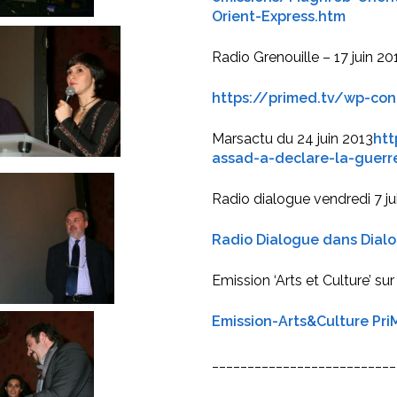
Orient-Express.htm
Radio Grenouille – 17 juin 20
https://primed.tv/wp-c
Marsactu du 24 juin 2013
htt
assad-a-declare-la-guerre
Radio dialogue vendredi 7 ju
Radio Dialogue dans Dialo
Emission ‘Arts et Culture’ su
Emission-Arts&Culture Pr
__________________________