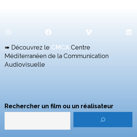
Instagram
Facebook
Vimeo
Lin
➠ Découvrez le
CMCA
Centre
Méditerranéen de la Communication
Audiovisuelle
Rechercher un film ou un réalisateur