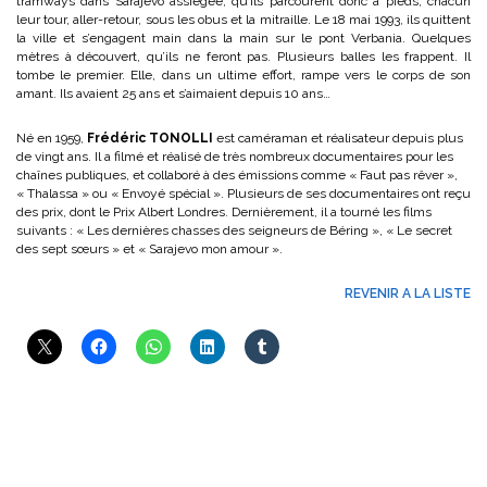
tramways dans Sarajevo assiégée, qu’ils parcourent donc à pieds, chacun
leur tour, aller-retour, sous les obus et la mitraille. Le 18 mai 1993, ils quittent
la ville et s’engagent main dans la main sur le pont Verbania. Quelques
mètres à découvert, qu’ils ne feront pas. Plusieurs balles les frappent. Il
tombe le premier. Elle, dans un ultime effort, rampe vers le corps de son
amant. Ils avaient 25 ans et s’aimaient depuis 10 ans…
Né en 1959,
Frédéric TONOLLI
est caméraman et réalisateur depuis plus
de vingt ans. Il a filmé et réalisé de très nombreux documentaires pour les
chaînes publiques, et collaboré à des émissions comme « Faut pas rêver »,
« Thalassa » ou « Envoyé spécial ». Plusieurs de ses documentaires ont reçu
des prix, dont le Prix Albert Londres. Dernièrement, il a tourné les films
suivants : « Les dernières chasses des seigneurs de Béring », « Le secret
des sept sœurs » et « Sarajevo mon amour ».
REVENIR A LA LISTE