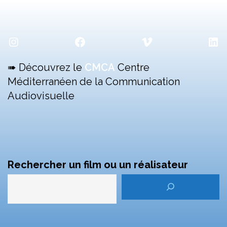
Instagram
Facebook
Vimeo
Lin
➠ Découvrez le
CMCA
Centre
Méditerranéen de la Communication
Audiovisuelle
Rechercher un film ou un réalisateur