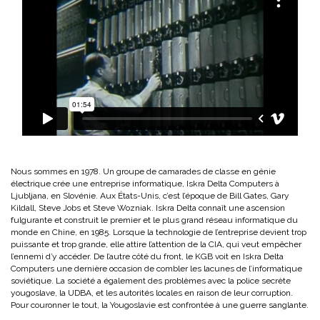
Nous sommes en 1978. Un groupe de camarades de classe en génie
électrique crée une entreprise informatique, Iskra Delta Computers à
Ljubljana, en Slovénie. Aux États-Unis, c’est l’époque de Bill Gates, Gary
Kildall, Steve Jobs et Steve Wozniak. Iskra Delta connaît une ascension
fulgurante et construit le premier et le plus grand réseau informatique du
monde en Chine, en 1985. Lorsque la technologie de l’entreprise devient trop
puissante et trop grande, elle attire l’attention de la CIA, qui veut empêcher
l’ennemi d’y accéder. De l’autre côté du front, le KGB voit en Iskra Delta
Computers une dernière occasion de combler les lacunes de l’informatique
soviétique. La société a également des problèmes avec la police secrète
yougoslave, la UDBA, et les autorités locales en raison de leur corruption.
Pour couronner le tout, la Yougoslavie est confrontée à une guerre sanglante.