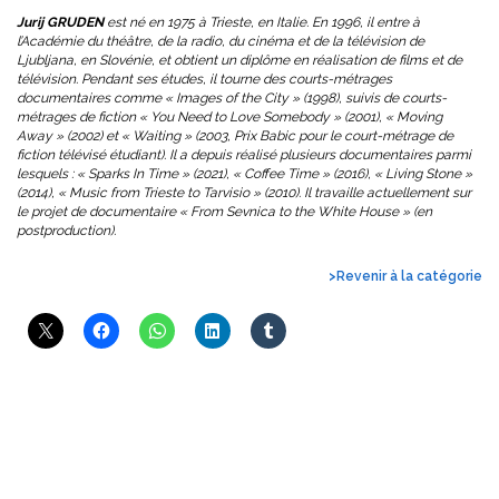
Jurij GRUDEN
est né en 1975 à Trieste, en Italie. En 1996, il entre à
l’Académie du théâtre, de la radio, du cinéma et de la télévision de
Ljubljana, en Slovénie, et obtient un diplôme en réalisation de films et de
télévision. Pendant ses études, il tourne des courts-métrages
documentaires comme « Images of the City » (1998), suivis de courts-
métrages de fiction « You Need to Love Somebody » (2001), « Moving
Away » (2002) et « Waiting » (2003, Prix Babic pour le court-métrage de
fiction télévisé étudiant). Il a depuis réalisé plusieurs documentaires parmi
lesquels : « Sparks In Time » (2021), « Coffee Time » (2016), « Living Stone »
(2014), « Music from Trieste to Tarvisio » (2010). Il travaille actuellement sur
le projet de documentaire « From Sevnica to the White House » (en
postproduction).
>Revenir à la catégorie