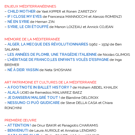
ENJEUX MÉDITERRANÉENNES
–
CHILD MOTHER
de Yael KIPPER et Ronen ZARETZKY
–
IF I CLOSE MY EYES
de Francesca MANNOCCHI et Alessio ROMENZI
–
NÉ EN SYRIE
de Hernan ZIN
–
SYRIE, LE CRI ÉTOUFFÉ
de Manon LOIZEAU et Annick COJEAN
MÉMOIRE DE LA MÉDITERRANÉE
–
ALGER, LA MECQUE DES RÉVOLUTIONNAIRES
(1962 – 1974) de Ben
SALAMA
–
LES ANNÉES DE PLOMB, UNE TRAGÉDIE ITALIENNE
de Nicolas GLIMOIS
–
L’HÉRITAGE DE FRANCO,LES ENFANTS VOLÉS D’ESPAGNE
de Inga
BREMER
–
NÉ À DEIR YASSIN
de Neta SHOSHANI
ART PATRIMOINE ET CULTURES DE LA MÉDITERRANÉE
–
A FOOTNOTE IN BALLET HISTORY ?
de Hisham ABDEL KHALEK
–
ALALÁ
(JOIE) de Remedios MALVAREZ BAEZ
–
JE DANSERAI MALGRÉ TOUT !
de Blandine DELCROIX
–
NESSUNO CI PUÒ GIUDICARE
de Steve DELLA CASA et Chiara
RONCHINI
PREMIÈRE ŒUVRE
–
ATTENTION !
de Onur BAKIR et Panagiotis CHARAMIS
–
BENVENUTI
de Laura AURIOLE et Annalisa LENDARO