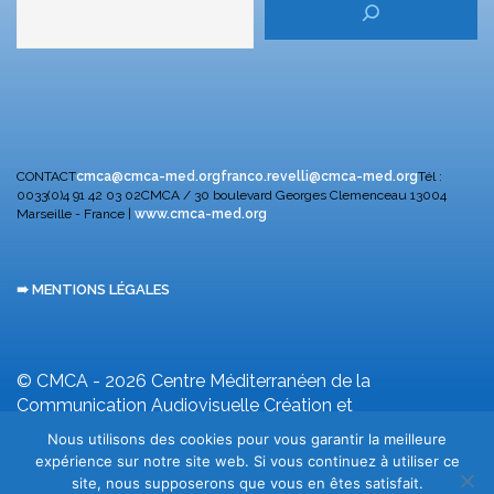
CONTACT
cmca@cmca-med.org
franco.revelli@cmca-med.org
Tél :
0033(0)4 91 42 03 02
CMCA / 30 boulevard Georges Clemenceau
13004
Marseille - France |
www.cmca-med.org
➠ MENTIONS LÉGALES
© CMCA - 2026
Centre Méditerranéen de la
Communication Audiovisuelle
Création et
développement F. Revelli
Nous utilisons des cookies pour vous garantir la meilleure
expérience sur notre site web. Si vous continuez à utiliser ce
site, nous supposerons que vous en êtes satisfait.