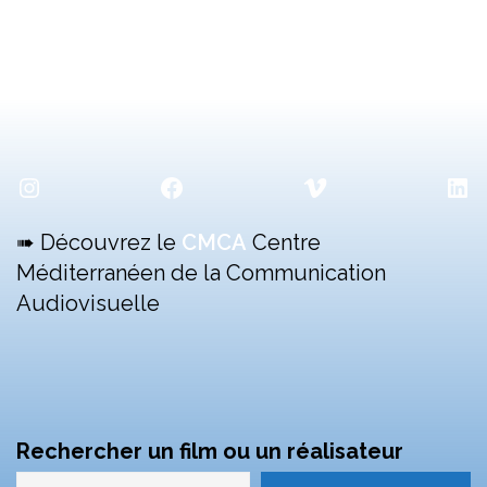
Instagram
Facebook
Vimeo
Lin
➠ Découvrez le
CMCA
Centre
Méditerranéen de la Communication
Audiovisuelle
Rechercher un film ou un réalisateur