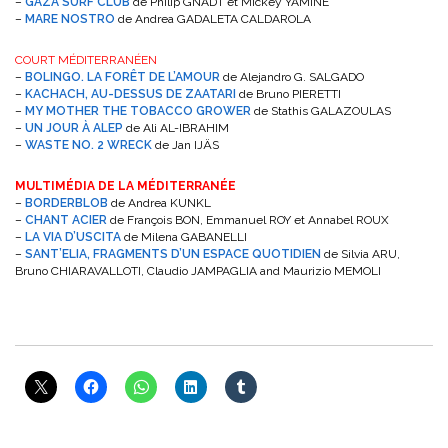
–
GAZA SURF CLUB
de Philip GNADT et Mickey YAMINE
–
MARE NOSTRO
de Andrea GADALETA CALDAROLA
COURT MÉDITERRANÉEN
–
BOLINGO. LA FORÊT DE L’AMOUR
de Alejandro G. SALGADO
–
KACHACH, AU-DESSUS DE ZAATARI
de Bruno PIERETTI
–
MY MOTHER THE TOBACCO GROWER
de Stathis GALAZOULAS
–
UN JOUR À ALEP
de Ali AL-IBRAHIM
–
WASTE NO. 2 WRECK
de Jan IJÄS
MULTIMÉDIA DE LA MÉDITERRANÉE
–
BORDERBLOB
de Andrea KUNKL
–
CHANT ACIER
de François BON, Emmanuel ROY et Annabel ROUX
–
LA VIA D’USCITA
de Milena GABANELLI
–
SANT’ELIA, FRAGMENTS D’UN ESPACE QUOTIDIEN
de Silvia ARU,
Bruno CHIARAVALLOTI, Claudio JAMPAGLIA and Maurizio MEMOLI