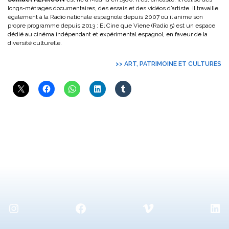
longs-métrages documentaires, des essais et des vidéos d’artiste. Il travaille
également à la Radio nationale espagnole depuis 2007 où il anime son
propre programme depuis 2013 : El Cine que Viene (Radio 5) est un espace
dédié au cinéma indépendant et expérimental espagnol, en faveur de la
diversité culturelle.
>> ART, PATRIMOINE ET CULTURES
Instagram
Facebook
Vimeo
Lin