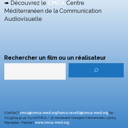
➠ Découvrez le
CMCA
Centre
Méditerranéen de la Communication
Audiovisuelle
Rechercher un film ou un réalisateur
CONTACT
cmca@cmca-med.org
franco.revelli@cmca-med.org
Tél :
0033(0)4 91 42 03 02
CMCA / 30 boulevard Georges Clemenceau
13004
Marseille - France |
www.cmca-med.org