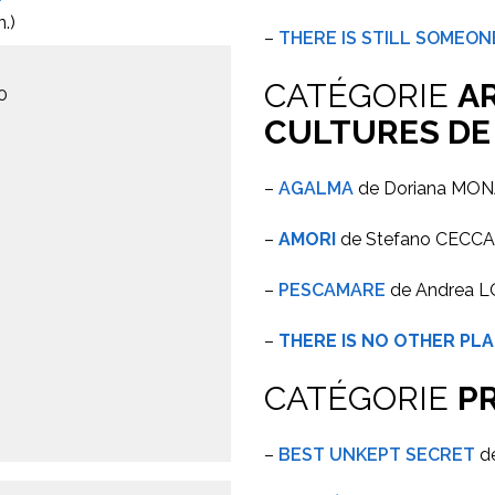
.)
–
THERE IS STILL SOMEON
CATÉGORIE
AR
0
CULTURES DE
–
AGALMA
de Doriana MO
–
AMORI
de Stefano CECCA
–
PESCAMARE
de Andrea 
–
THERE IS NO OTHER PL
CATÉGORIE
P
–
BEST UNKEPT SECRET
de