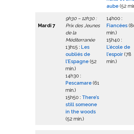
aube
(52 min
9h30 – 12h30 :
14h00 :
Mardi 7
Prix des Jeunes
Fiancées
(8
de la
min.)
Méditerranée
15h40 :
13h15 :
Les
L’école de
oubliés de
l’espoir
(78
l’Espagne
(52
min.)
min.)
14h30 :
Pescamare
(61
min.)
15h50 :
There’s
still someone
in the woods
(52 min.)