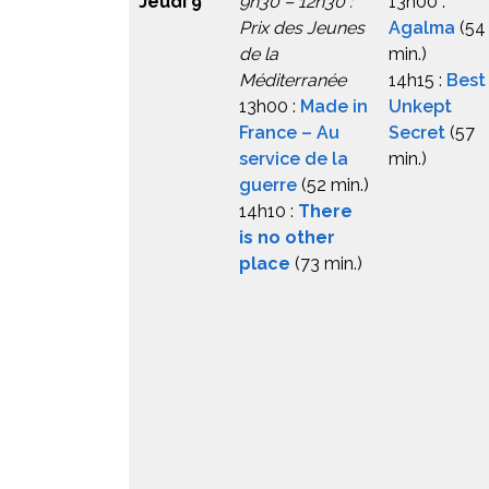
Jeudi 9
9h30 – 12h30 :
13h00 :
Prix des Jeunes
Agalma
(54
de la
min.)
Méditerranée
14h15 :
Best
13h00 :
Made in
Unkept
France – Au
Secret
(57
service de la
min.)
guerre
(52 min.)
14h10 :
There
is no other
place
(73 min.)