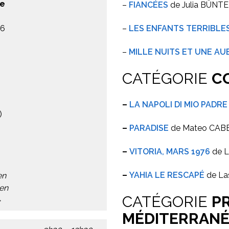
ie
–
FIANCÉES
de Julia BÜNT
26
–
LES ENFANTS TERRIBLE
–
MILLE NUITS ET UNE AU
CATÉGORIE
C
–
LA NAPOLI DI MIO PADRE
)
–
PARADISE
de Mateo CAB
–
VITORIA, MARS 1976
de 
–
YAHIA LE RESCAPÉ
de La
en
en
CATÉGORIE
PR
»
MÉDITERRANÉ