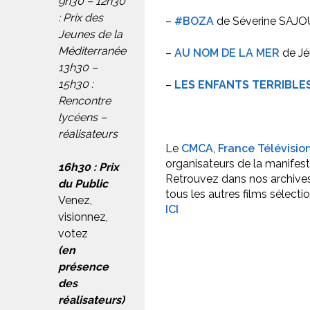
9h30 – 12h30
: Prix des
–
#BOZA
de Séverine SAJ
Jeunes de la
Méditerranée
–
AU NOM DE LA MER
de Jé
13h30 –
15h30 :
–
LES ENFANTS TERRIBLE
Rencontre
lycéens –
réalisateurs
Le
CMCA
,
France Télévisio
organisateurs de la manifest
16h30 : Prix
Retrouvez dans nos archives 
du Public
tous les autres films sélect
Venez,
ICI
visionnez,
votez
(en
présence
des
réalisateurs)