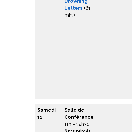
Drowning
Letters
(81
min.)
Samedi
Salle de
11
Conférence
11h – 14h30 :
films primés