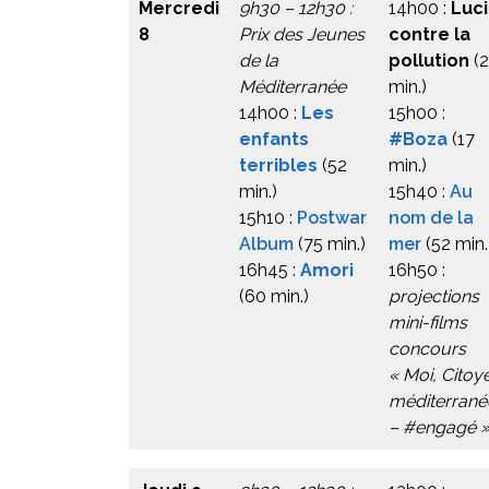
Mercredi
9h30 – 12h30 :
14h00 :
Luc
8
Prix des Jeunes
contre la
de la
pollution
(
Méditerranée
min.)
14h00 :
Les
15h00 :
enfants
#Boza
(17
terribles
(52
min.)
min.)
15h40 :
Au
15h10 :
Postwar
nom de la
Album
(75 min.)
mer
(52 min.
16h45 :
Amori
16h50 :
(60 min.)
projections
mini-films
concours
« Moi, Citoy
méditerrané
– #engagé 