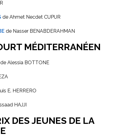
ER
S
de Ahmet Necdet CUPUR
BE
de Nasser BENABDERAHMAN
OURT MÉDITERRANÉEN
de Alessia BOTTONE
EZA
Luis E. HERRERO
ssaad HAJJI
IX DES JEUNES DE LA
E