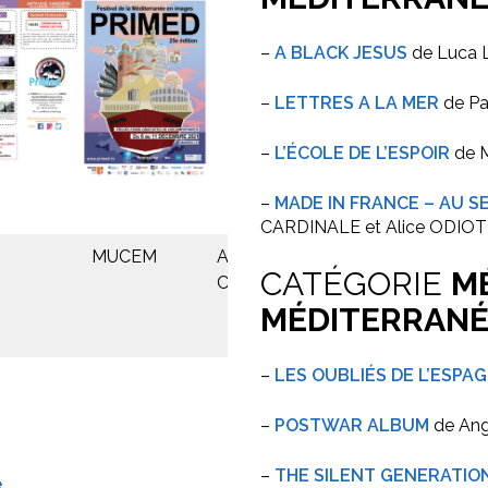
–
A BLACK JESUS
de Luca 
–
LETTRES A LA MER
de P
–
L’ÉCOLE DE L’ESPOIR
de 
–
MADE IN FRANCE – AU S
CARDINALE et Alice ODIOT
MUCEM
ARTPLEXE
CATÉGORIE
M
CANEBIERE
MÉDITERRANÉ
–
LES OUBLIÉS DE L’ESPA
–
POSTWAR ALBUM
de Ang
–
THE SILENT GENERATIO
e