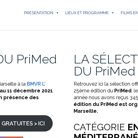
PRESENTATION
LIEUX ET PROGRAMME
FILMS E
U PriMed
LA SÉLECT
DU PriMed
rseille à la
BMVR L’
Retrouvez ici la sélection off
 au 11 décembre 2021
.
25ème édition du
PriMed
, l
en présence des
année nous avons reçus 345
édition du PriMed est or
Marseille.
RATUITES > ICI
CATÉGORIE
E
MÉDITERRAN