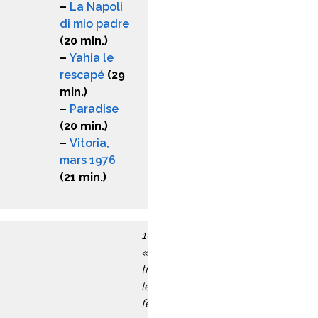
–
La Napoli
di mio padre
(20 min.)
–
Yahia le
rescapé
(29
min.)
–
Paradise
(20 min.)
–
Vitoria,
mars 1976
(21 min.)
10h :
« Société
traditionnelle,
le réveil des
femmes ? »
,