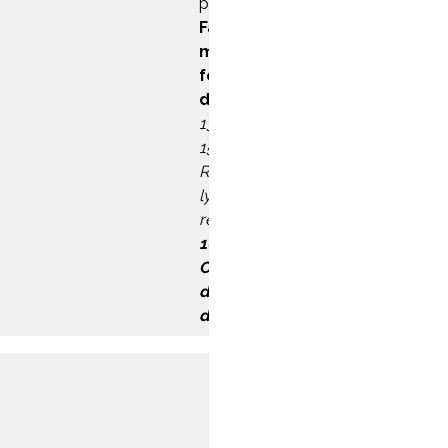
projection de
Fadma,
même les
fourmis ont
des ailes
13h30 –
15h30 :
Rencontre
lycéens –
réalisateurs
16h30 :
Cérémonie
de remise
des prix