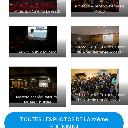
Projection-Débat- Cinéma Le
Projection Cinéma Le Prado
Prado
PriMed 2018 – Prix des jeunes
Prix du public Mucem
de la Méditerranée-Alcazar
PriMed 2018 – Prix des jeunes
Masterclass réalisateurs –
de la Méditerranée-Alcazar
Musée d’histoire
TOUTES LES PHOTOS DE LA 22ème
ÉDITION ICI