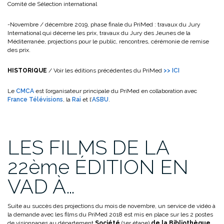
Comité de Sélection international
-Novembre / décembre 2019, phase finale du PriMed : travaux du Jury
International qui décerne les prix, travaux du Jury des Jeunes de la
Méditerranée, projections pour le public, rencontres, cérémonie de remise
des prix.
HISTORIQUE
/ Voir les éditions précédentes du PriMed
>> ICI
Le
CMCA
est l’organisateur principale du PriMed en collaboration avec
France Télévisions
, la
Rai
et l’
ASBU
.
LES FILMS DE LA
22ème ÉDITION EN
VAD À…
Suite au succès des projections du mois de novembre, un service de vidéo à
la demande avec les films du PriMed 2018 est mis en place sur les 2 postes
de visionnages au département
Société
(1er étage)
de la Bibliothèque