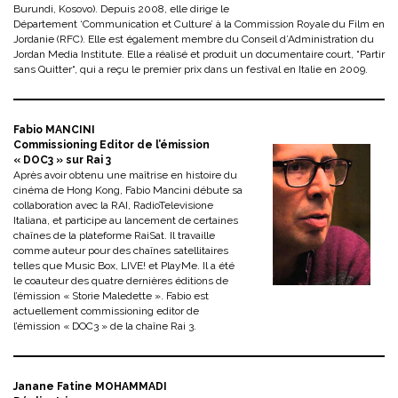
Burundi, Kosovo). Depuis 2008, elle dirige le
Département ‘Communication et Culture’ à la Commission Royale du Film en
Jordanie (RFC). Elle est également membre du Conseil d’Administration du
Jordan Media Institute. Elle a réalisé et produit un documentaire court, “Partir
sans Quitter“, qui a reçu le premier prix dans un festival en Italie en 2009.
Fabio MANCINI
Commissioning Editor de l’émission
« DOC3 » sur Rai 3
Après avoir obtenu une maîtrise en histoire du
cinéma de Hong Kong, Fabio Mancini débute sa
collaboration avec la RAI, RadioTelevisione
Italiana, et participe au lancement de certaines
chaînes de la plateforme RaiSat. Il travaille
comme auteur pour des chaînes satellitaires
telles que Music Box, LIVE! et PlayMe. Il a été
le coauteur des quatre dernières éditions de
l’émission « Storie Maledette ». Fabio est
actuellement commissioning editor de
l’émission « DOC3 » de la chaîne Rai 3.
Janane Fatine MOHAMMADI