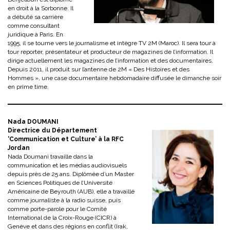
en droit à la Sorbonne. Il
a débuté sa carrière
comme consultant
juridique à Paris. En
1995, il se tourne vers le journalisme et intègre TV 2M (Maroc). Il sera tour à
tour reporter, présentateur et producteur de magazines de l’information. Il
dirige actuellement les magazines de l’information et des documentaires.
Depuis 2011, il produit sur l’antenne de 2M « Des Histoires et des
Hommes », une case documentaire hebdomadaire diffusée le dimanche soir
en prime time.
Nada DOUMANI
Directrice du Département
‘Communication et Culture’ à la RFC
Jordan
Nada Doumani travaille dans la
communication et les médias audiovisuels
depuis près de 25 ans. Diplômée d’un Master
en Sciences Politiques de l’Université
Américaine de Beyrouth (AUB), elle a travaillé
comme journaliste à la radio suisse, puis
comme porte-parole pour le Comité
International de la Croix-Rouge (CICR) à
Genève et dans des régions en conflit (Irak,