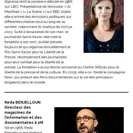
libanaise dont la carrière a débuté en 1986
sur LBCI. Présentatrice de l’émission « Al
Mashhad » (« La Scène ») sur BBC Arabic,
elle a animé des émissions politiques sur
différentes chaînes tout au long de sa
carrière, notamment Al-Arabiya de 2003 à
2013. Suite à l’assassinat de son mari, le
journaliste Samir Kassir, elle crée la
fondation à son nom, qu’elle préside
toujours et qui organise annuellement le
Prix Samir Kassir pour la Liberté de la
Presse, récompensant des journalistes
pour leur combat pour la liberté de la
presse. La fondation a aussi donné naissance au Centre SKEyes pour la
liberté de la presse et de la culture. En 2009, elle a co- fondé la compagnie
Rawi, qui produit des films documentaires sur la vie des principaux
dirigeants dans le monde.
Reda BENJELLOUN
Directeur des
magazines de
l’information et des
documentaires à 2M
Né en 1966, Reda
Benjelloun est diplômé