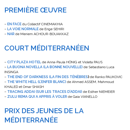
PREMIÈRE ŒUVRE
–
EN FACE
du Collectif CINEMAKHIA
–
LA VOIE NORMALE
de Erige SEHIRI
–
NAR
de Meriem ACHOUR-BOUAKKAZ
COURT MÉDITERRANÉEN
–
CITY PLAZA HOTEL
de Anna-Paula HÖNIG et Violeta PAUS
–
LA BUONA NOVELLA (LA BONNE NOUVELLE)
de Sebastiano Luca
INSINGA
–
THE END OF DARKNESS (LA FIN DES TÉNÈBRES
)
de Ranko PAUKOVIC
–
THE WHITE HELL (L’ENFER BLANC)
de Ahmed ASSEM, Mahmoud
KHALED et Omar SHASH
–
TRACING ADDAI (SUR LES TRACES D’ADDAI)
de Esther NIEMEIER
–
ZULU REMA QUI A APPRIS À VOLER
de Gaia VIANELLO
PRIX DES JEUNES DE LA
MÉDITERRANÉE