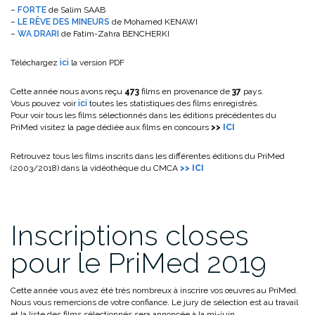
–
FORTE
de Salim SAAB
–
LE
RÊVE DES MINEURS
de Mohamed KENAWI
–
WA DRARI
de Fatim-Zahra BENCHERKI
Téléchargez
ici
la version PDF
Cette année nous avons reçu
473
films en provenance de
37
pays.
Vous pouvez voir
ici
toutes les statistiques des films enregistrés.
Pour voir tous les films sélectionnés dans les éditions précédentes du
PriMed visitez la page dédiée aux films en concours
>>
ICI
Retrouvez tous les films inscrits dans les différentes éditions du PriMed
(2003/2018) dans la vidéothèque du CMCA
>> ICI
Inscriptions closes
pour le PriMed 2019
Cette année vous avez été très nombreux à inscrire vos œuvres au PriMed.
Nous vous remercions de votre confiance. Le jury de sélection est au travail
et la liste des films sélectionnés sera annoncée à la mi-juin.