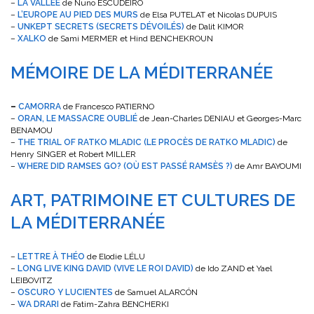
–
LA VALLÉE
de Nuno ESCUDEIRO
–
L’EUROPE AU PIED DES MURS
de Elsa PUTELAT et Nicolas DUPUIS
–
UNKEPT SECRETS (SECRETS DÉVOILÉS)
de Dalit KIMOR
–
XALKO
de Sami MERMER et Hind BENCHEKROUN
MÉMOIRE DE LA MÉDITERRANÉE
–
CAMORRA
de Francesco PATIERNO
–
ORAN, LE MASSACRE OUBLIÉ
de Jean-Charles DENIAU et Georges-Marc
BENAMOU
–
THE TRIAL OF RATKO MLADIC (LE PROCÈS DE RATKO MLADIC)
de
Henry SINGER et Robert MILLER
–
WHERE DID RAMSES GO? (OÙ EST PASSÉ RAMSÈS ?)
de Amr BAYOUMI
ART, PATRIMOINE ET CULTURES DE
LA MÉDITERRANÉE
–
LETTRE À THÉO
de Elodie LÉLU
–
LONG LIVE KING DAVID (VIVE LE ROI DAVID)
de Ido ZAND et Yael
LEIBOVITZ
–
OSCURO Y LUCIENTES
de Samuel ALARCÓN
–
WA DRARI
de Fatim-Zahra BENCHERKI