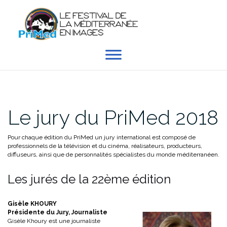
Aller
au
contenu
Le jury du PriMed 2018
Pour chaque édition du PriMed un jury international est composé de
professionnels de la télévision et du cinéma, réalisateurs, producteurs,
diffuseurs, ainsi que de personnalités spécialistes du monde méditerranéen.
Les jurés de la 22ème édition
Gisèle KHOURY
Présidente du Jury, Journaliste
Gisèle Khoury est une journaliste