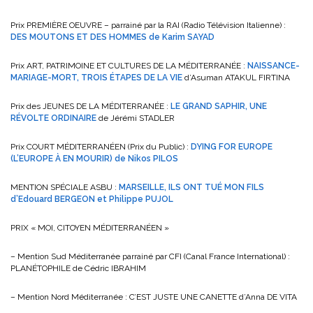
Prix PREMIÈRE OEUVRE – parrainé par la RAI (Radio Télévision Italienne) :
DES MOUTONS ET DES HOMMES de Karim SAYAD
Prix ART, PATRIMOINE ET CULTURES DE LA MÉDITERRANÉE :
NAISSANCE-
MARIAGE-MORT, TROIS ÉTAPES DE LA VIE
d’Asuman ATAKUL FIRTINA
Prix des JEUNES DE LA MÉDITERRANÉE :
LE GRAND SAPHIR, UNE
RÉVOLTE ORDINAIRE
de Jérémi STADLER
Prix COURT MÉDITERRANÉEN (Prix du Public) :
DYING FOR EUROPE
(L’EUROPE À EN MOURIR) de Nikos PILOS
MENTION SPÉCIALE ASBU :
MARSEILLE, ILS ONT TUÉ MON FILS
d’Edouard BERGEON et Philippe PUJOL
PRIX « MOI, CITOYEN MÉDITERRANÉEN »
– Mention Sud Méditerranée parrainé par CFI (Canal France International) :
PLANÉTOPHILE de Cédric IBRAHIM
– Mention Nord Méditerranée : C’EST JUSTE UNE CANETTE d’Anna DE VITA