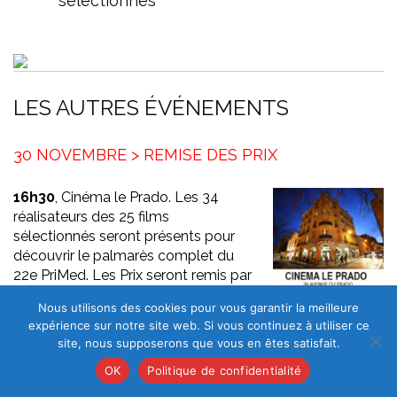
sélectionnés
LES AUTRES ÉVÉNEMENTS
30 NOVEMBRE > REMISE DES PRIX
16h30
, Cinéma le Prado. Les 34
réalisateurs des 25 films
sélectionnés seront présents pour
découvrir le palmarès complet du
22e PriMed. Les Prix seront remis par
les membres du jury, les
Nous utilisons des cookies pour vous garantir la meilleure
représentants des collectivités, et les partenaires du
expérience sur notre site web. Si vous continuez à utiliser ce
festival. La cérémonie sera présentée par Priscilla REIG.
site, nous supposerons que vous en êtes satisfait.
L’animation musicale sera assurée par
Radio Babel
OK
Politique de confidentialité
ENTRÉE LIBRE DANS LA LIMITE DES PLACES
DISPONIBLES