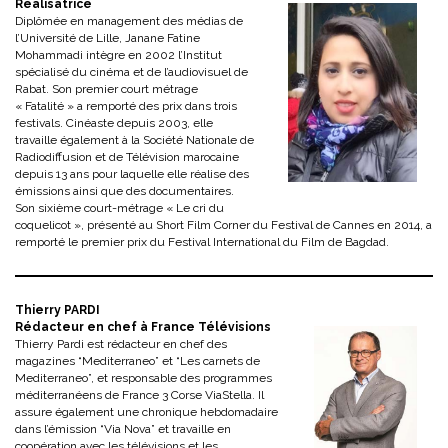
Réalisatrice
Diplômée en management des médias de
l’Université de Lille, Janane Fatine
Mohammadi intègre en 2002 l’Institut
spécialisé du cinéma et de l’audiovisuel de
Rabat. Son premier court métrage
« Fatalité » a remporté des prix dans trois
festivals. Cinéaste depuis 2003, elle
travaille également à la Société Nationale de
Radiodiffusion et de Télévision marocaine
depuis 13 ans pour laquelle elle réalise des
émissions ainsi que des documentaires.
Son sixième court-métrage « Le cri du
coquelicot », présenté au Short Film Corner du Festival de Cannes en 2014, a
remporté le premier prix du Festival International du Film de Bagdad.
Thierry PARDI
Rédacteur en chef à France Télévisions
Thierry Pardi est rédacteur en chef des
magazines “Mediterraneo” et “Les carnets de
Mediterraneo”, et responsable des programmes
méditerranéens de France 3 Corse ViaStella. Il
assure également une chronique hebdomadaire
dans l’émission “Via Nova” et travaille en
coopération avec les télévisions et les