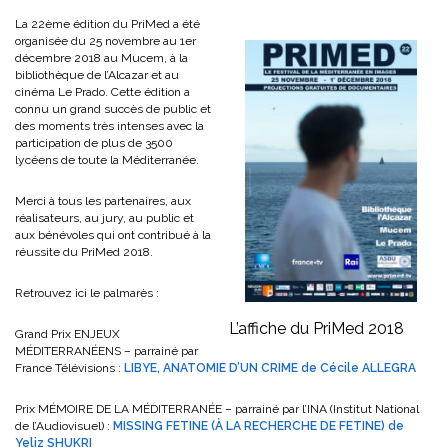
La 22ème édition du PriMed a été
organisée du 25 novembre au 1er
décembre 2018 au Mucem, à la
bibliothèque de l’Alcazar et au
cinéma Le Prado. Cette édition a
connu un grand succès de public et
des moments très intenses avec la
participation de plus de 3500
lycéens de toute la Méditerranée.
Merci à tous les partenaires, aux
réalisateurs, au jury, au public et
aux bénévoles qui ont contribué à la
réussite du PriMed 2018.
Retrouvez ici le palmarès :
L’affiche du PriMed 2018
Grand Prix ENJEUX
MÉDITERRANÉENS – parrainé par
France Télévisions :
LIBYE, ANATOMIE D’UN CRIME de Cécile ALLEGRA
Prix MÉMOIRE DE LA MÉDITERRANÉE – parrainé par l’INA (Institut National
de l’Audiovisuel) :
MISSING FETINE (À LA RECHERCHE DE FETINE) de
Yeliz SHUKRI